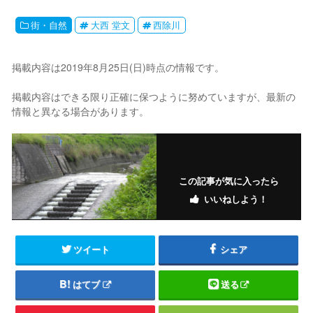
街・自然
大西 堂文
西除川
掲載内容は2019年8月25日(日)時点の情報です。
掲載内容はできる限り正確に保つように努めていますが、最新の
情報と異なる場合があります。
この記事が気に入ったら
いいねしよう！
ツイート
シェア
はてブ
送る