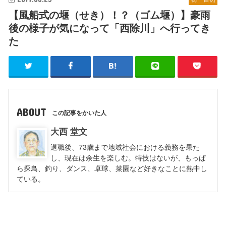
【風船式の堰（せき）！？（ゴム堰）】豪雨
後の様子が気になって「西除川」へ行ってき
た
ABOUT
この記事をかいた人
大西 堂文
退職後、73歳まで地域社会における義務を果た
し、現在は余生を楽しむ。特技はないが、もっぱ
ら探鳥、釣り、ダンス、卓球、菜園など好きなことに熱中し
ている。