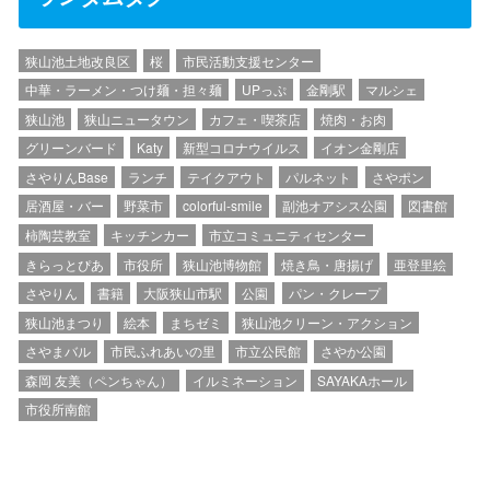
狭山池土地改良区
桜
市民活動支援センター
中華・ラーメン・つけ麺・担々麺
UPっぷ
金剛駅
マルシェ
狭山池
狭山ニュータウン
カフェ・喫茶店
焼肉・お肉
グリーンバード
Katy
新型コロナウイルス
イオン金剛店
さやりんBase
ランチ
テイクアウト
パルネット
さやポン
居酒屋・バー
野菜市
colorful-smile
副池オアシス公園
図書館
柿陶芸教室
キッチンカー
市立コミュニティセンター
きらっとぴあ
市役所
狭山池博物館
焼き鳥・唐揚げ
亜登里絵
さやりん
書籍
大阪狭山市駅
公園
パン・クレープ
狭山池まつり
絵本
まちゼミ
狭山池クリーン・アクション
さやまバル
市民ふれあいの里
市立公民館
さやか公園
森岡 友美（ペンちゃん）
イルミネーション
SAYAKAホール
市役所南館