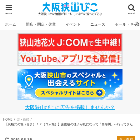
menu
search
ホーム
開店・閉店・休業
イベント
ニュース
セール・キャ
大阪狭山びこに広告を掲載しませんか？
HOME
街・自然
【風船式の堰（せき）！？（ゴム堰）】豪雨後の様子が気になって「西除川」へ行ってきた
2019.08.25
街・自然