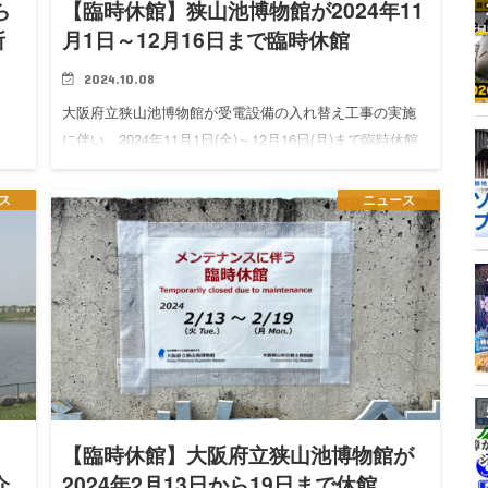
ら
【臨時休館】狭山池博物館が2024年11
所
月1日～12月16日まで臨時休館
2024.10.08
大阪府立狭山池博物館が受電設備の入れ替え工事の実施
に伴い、2024年11月1日(金)～12月16日(月)まで臨時休館
る、
されます。 ※水庭・コートA・Bなど利用可能な場所もあ
その
ります。
り
ス
ニュース
…
【臨時休館】大阪府立狭山池博物館が
介
2024年2月13日から19日まで休館