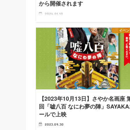
から開催されます
2024.01.10
大阪狭山市立郷土資料館企画展「1970大阪万博と狭
ュータウンの時代」が、大阪府立狭山池博物館（特別
イベン
示室）で2024年1月13日(土)～3月3日(日)まで開催さ
す。 「1970大阪万博と狭山ニュータウンの時代」に
【2023年10月13日】さやか名画座 
回「嘘八百 なにわ夢の陣」SAYAKA
ールで上映
2023.09.30