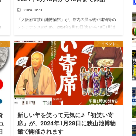
2024.02.11
「大阪府立狭山池博物館」が、館内の展示物や建物等の
メンテナンスのため、2024年2月13日(火)から19日(月)ま
組
で臨時休館となります。 「大阪府立狭山池博物館」につ
えぇ
いて 所在地 〒589-0007 大阪府大阪狭山市池尻…
つろ
ト
イベント
資
新しい年を笑って元気に♪「初笑い寄
ュ
席」が、2024年1月28日に狭山池博物
日
館で開催されます