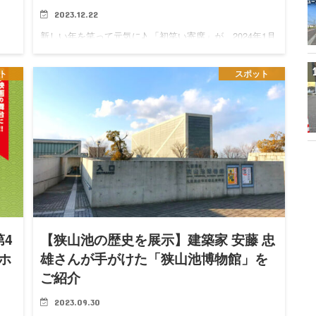
2023.12.22
新しい年を笑って元気に♪ 「初笑い寄席」が、2024年1月
28日(日)に狭山池博物館で開催されます。 「初笑い寄
山ニ
席」について 日時 2024年1月28日(日) 13:30～（開場は
展
ト
スポット
13:00） 開催場所 狭山池博物館2階…
れま
…
第4
【狭山池の歴史を展示】建築家 安藤 忠
ホ
雄さんが手がけた「狭山池博物館」を
ご紹介
2023.09.30