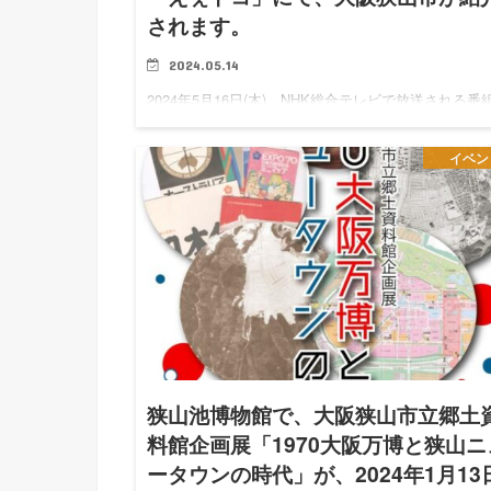
されます。
2024.05.14
2024年5月16日(木)、NHK総合テレビで放送される番
「えぇトコ」にて、大阪狭山市が紹介されます！ 「
トコ」（2024年5月16日放送）について のんびりく
イベン
ぐ 水と森の街～大阪 大阪狭山市～ 「えぇトコ」と…
狭山池博物館で、大阪狭山市立郷土
料館企画展「1970大阪万博と狭山ニ
ータウンの時代」が、2024年1月13