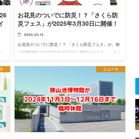
26
お花見のついでに防災！？「さくら防
イ
災フェス」が2025年3月30日に開催！
2025.03.15
お花見のついでに防災！？ 「さくら防災フェス」が、狭
山池博物館で2025年3月30日(日)に開催されます。 「さく
)・
ら防災フェス」について プログラム 10時～12時 松原防
つい
災士会 防災だるまさんが転んだ体験会 特定非営利…
・キ
ス
ニュース