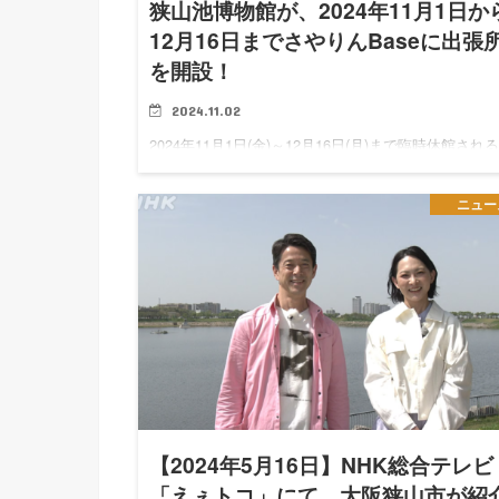
狭山池博物館が、2024年11月1日か
12月16日までさやりんBaseに出張
を開設！
2024.11.02
2024年11月1日(金)～12月16日(月)まで臨時休館され
大阪府立狭山池博物館・大阪狭山市立郷土資料館。 
臨時休館期間中、狭山池博物館・郷土資料館は、さや
ニュー
んBaeに出張所を開設します！ 「狭山池博物館 さや
【2024年5月16日】NHK総合テレビ
「えぇトコ」にて、大阪狭山市が紹