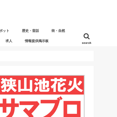
ポット
歴史・昔話
街・自然
求人
情報提供掲示板
search