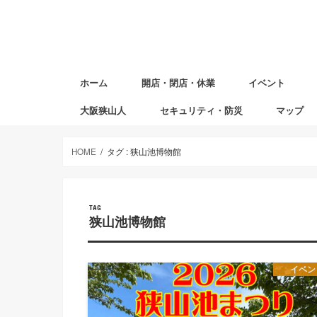
ホーム
開店・閉店・休業
イベント
大阪狭山人
セキュリティ・防災
マップ
避難場所マ
赤ちゃんの
図書返却ポ
HOME
タグ : 狭山池博物館
TAG
狭山池博物館
イベン