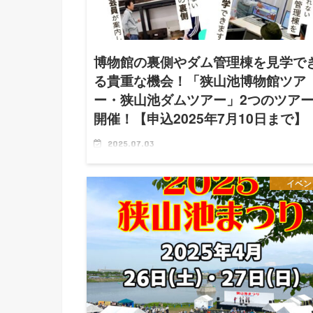
博物館の裏側やダム管理棟を見学で
る貴重な機会！「狭山池博物館ツア
ー・狭山池ダムツアー」2つのツア
開催！【申込2025年7月10日まで】
2025.07.03
「狭山池再発見！～森と湖に親しむ旬間～」と題し
て・・・ 「狭山池博物館ツアー」と「狭山池ダムツ
イベン
ー」の2つのツアーが、2025年7月19日(土)に開催され
す！ 「狭山池再発見！～森と湖に親しむ旬間～」に
て 開催日 …