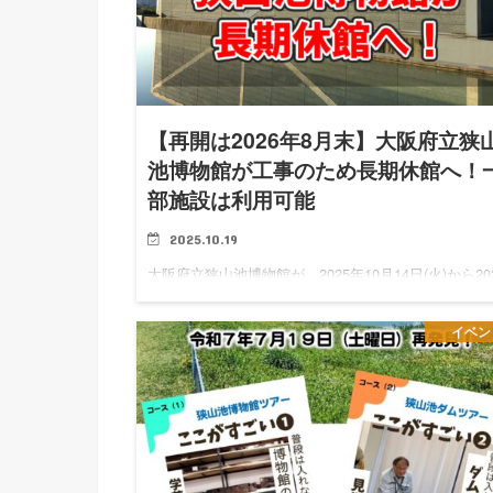
【再開は2026年8月末】大阪府立狭
池博物館が工事のため長期休館へ！
部施設は利用可能
2025.10.19
大阪府立狭山池博物館が、2025年10月14日(火)から20
年8月末まで工事のため長期休館されます。 今回の休
は、「特定天井工事（吊り天井耐震工事）」を行うた
イベン
のもので、約1年にわたる長期の工事です。 ※大阪狭
市…