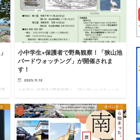
6」
小中学生×保護者で野鳥観察！「狭山池
バードウォッチング」が開催されま
す！
2025.11.12
、
山池
小中学生×保護者で野鳥観察！ 「狭山池バードウォッチ
・模
ング」が、2025年11月29日(土)・2026年3月14日(土)に開
催されます！ 「狭山池バードウォッチング」について 江
ス
イベント
戸時代の観光ガイドブック「河内名所図会」にも…