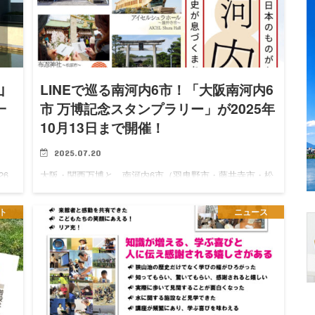
山
LINEで巡る南河内6市！「大阪南河内6
一
市 万博記念スタンプラリー」が2025年
10月13日まで開催！
2025.07.20
26
大阪・関西万博と、南河内6市（羽曳野市・藤井寺市・松
館
原市・富田林市・河内長野市・大阪狭山市）が連動した
め
「大阪南河内6市 万博記念スタンプラリー」が、2025年7
ト
ニュース
山
月18日～10月13日まで開催されます。 「大阪南河内6市
…