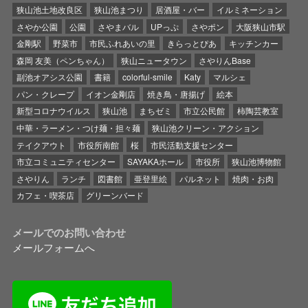
狭山池土地改良区
狭山池まつり
居酒屋・バー
イルミネーション
さやか公園
公園
さやまバル
UPっぷ
さやポン
大阪狭山市駅
金剛駅
野菜市
市民ふれあいの里
きらっとぴあ
キッチンカー
森岡 友美（ペンちゃん）
狭山ニュータウン
さやりんBase
副池オアシス公園
書籍
colorful-smile
Katy
マルシェ
パン・クレープ
イオン金剛店
焼き鳥・唐揚げ
絵本
新型コロナウイルス
狭山池
まちゼミ
市立公民館
柿陶芸教室
中華・ラーメン・つけ麺・担々麺
狭山池クリーン・アクション
テイクアウト
市役所南館
桜
市民活動支援センター
市立コミュニティセンター
SAYAKAホール
市役所
狭山池博物館
さやりん
ランチ
図書館
亜登里絵
パルネット
焼肉・お肉
カフェ・喫茶店
グリーンバード
メールでのお問い合わせ
メールフォームへ