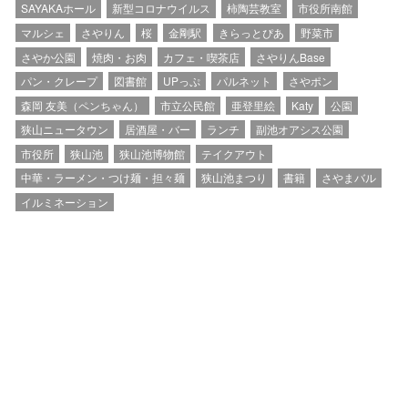
SAYAKAホール
新型コロナウイルス
柿陶芸教室
市役所南館
マルシェ
さやりん
桜
金剛駅
きらっとぴあ
野菜市
さやか公園
焼肉・お肉
カフェ・喫茶店
さやりんBase
パン・クレープ
図書館
UPっぷ
パルネット
さやポン
森岡 友美（ペンちゃん）
市立公民館
亜登里絵
Katy
公園
狭山ニュータウン
居酒屋・バー
ランチ
副池オアシス公園
市役所
狭山池
狭山池博物館
テイクアウト
中華・ラーメン・つけ麺・担々麺
狭山池まつり
書籍
さやまバル
イルミネーション