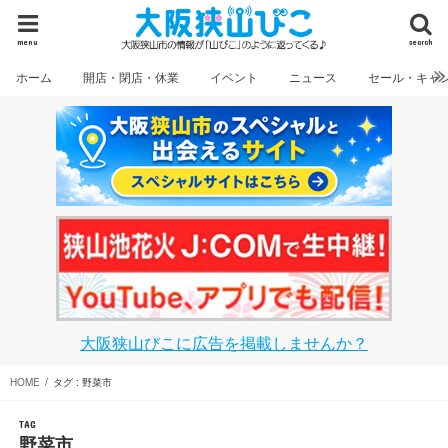
menu
search
ホーム
開店・閉店・休業
イベント
ニュース
セール・キャ
大阪狭山びこに広告を掲載しませんか？
HOME
タグ : 野菜市
TAG
野菜市