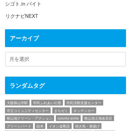
シゴト.in バイト
リクナビNEXT
アーカイブ
ランダムタグ
大阪狭山市駅
市民ふれあいの里
市民活動支援センター
市立コミュニティセンター
まちゼミ
キッチンカー
狭山池クリーン・アクション
colorful-smile
狭山池土地改良区
グリーンバード
絵本
イオン金剛店
焼き鳥・唐揚げ