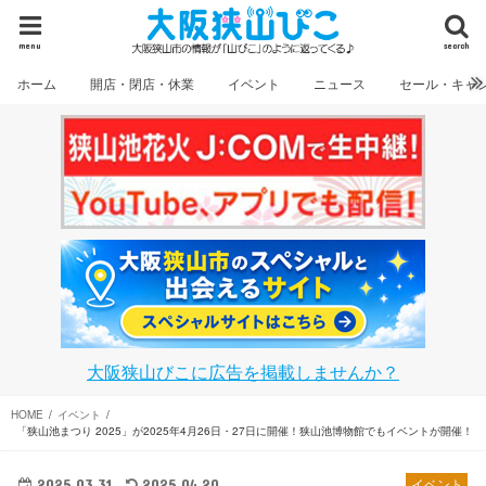
menu
search
ホーム
開店・閉店・休業
イベント
ニュース
セール・キャ
大阪狭山びこに広告を掲載しませんか？
HOME
イベント
「狭山池まつり 2025」が2025年4月26日・27日に開催！狭山池博物館でもイベントが開催！
2025.03.31
2025.04.20
イベント