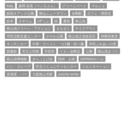
Katy
森岡 友美（ペンちゃん）
グリーンバード
マルシェ
副池オアシス公園
狭山ニュータウン
金剛駅
カフェ・喫茶店
絵本
さやりん
UPっぷ
桜
書籍
狭山池
狭山池クリーン・アクション
まちゼミ
テイクアウト
市民活動支援センター
さやか公園
狭山池土地改良区
柿陶芸教室
キッチンカー
中華・ラーメン・つけ麺・担々麺
市民ふれあいの里
図書館
市立公民館
市役所
イオン金剛店
公園
狭山池まつり
狭山池博物館
きらっとぴあ
焼肉・お肉
SAYAKAホール
パン・クレープ
市立コミュニティセンター
イルミネーション
居酒屋・バー
大阪狭山市駅
colorful-smile