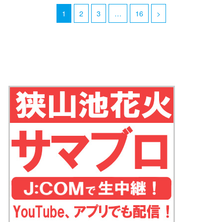
1
2
3
…
16
>