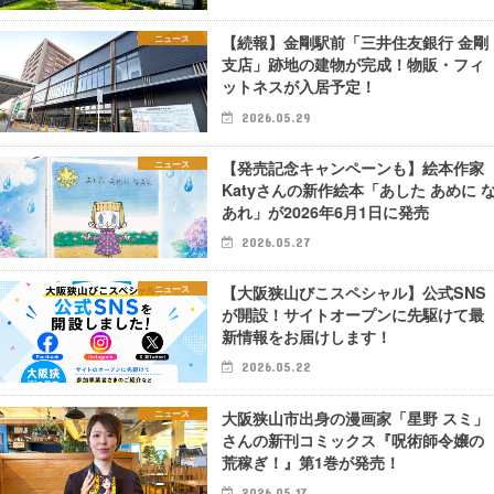
【続報】金剛駅前「三井住友銀行 金剛
ニュース
支店」跡地の建物が完成！物販・フィ
ットネスが入居予定！
2026.05.29
【発売記念キャンペーンも】絵本作家
ニュース
Katyさんの新作絵本「あした あめに 
あれ」が2026年6月1日に発売
2026.05.27
【大阪狭山びこスペシャル】公式SNS
ニュース
が開設！サイトオープンに先駆けて最
新情報をお届けします！
2026.05.22
大阪狭山市出身の漫画家「星野 スミ」
ニュース
さんの新刊コミックス『呪術師令嬢の
荒稼ぎ！』第1巻が発売！
2026.05.17