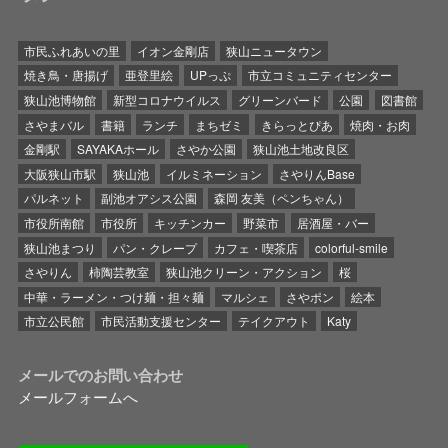
市民ふれあいの里
イオン金剛店
狭山ニュータウン
焼き鳥・唐揚げ
亜登里絵
UPっぷ
市立コミュニティセンター
狭山池博物館
新型コロナウイルス
グリーンバード
公園
図書館
さやまバル
書籍
ランチ
まちゼミ
きらっとぴあ
焼肉・お肉
金剛駅
SAYAKAホール
さやか公園
狭山池土地改良区
大阪狭山市駅
狭山池
イルミネーション
さやりんBase
パルネット
副池オアシス公園
森岡 友美（ペンちゃん）
市役所南館
市役所
キッチンカー
野菜市
居酒屋・バー
狭山池まつり
パン・クレープ
カフェ・喫茶店
colorful-smile
さやりん
柿陶芸教室
狭山池クリーン・アクション
桜
中華・ラーメン・つけ麺・担々麺
マルシェ
さやポン
絵本
市立公民館
市民活動支援センター
テイクアウト
Katy
メールでのお問い合わせ
メールフォームへ