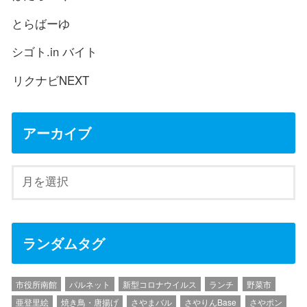
とらばーゆ
シゴト.in バイト
リクナビNEXT
アーカイブ
ランダムタグ
市役所南館
パルネット
新型コロナウイルス
ランチ
野菜市
亜登里絵
焼き鳥・唐揚げ
さやまバル
さやりんBase
さやポン