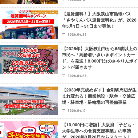
【運賃無料！】大阪狭山市循環バス
セール・キャンペーン
「さやりんバス運賃無料化」が、2026
年5月1日～31日まで実施！
2026.04.28
【2026年】大阪狭山市から65歳以上の
ニュース
市民へ「高齢者いきいきポイントカー
ド」を発送！8,000円分のさやりんポイ
ントが届きます
2026.04.25
【2033年完成めざす】金剛駅周辺が生
ニュース
まれ変わる！商業施設・駅舎・交通広
場・駐車場・駐輪場の再整備事業
2026.04.10
【10,000円に増額】大阪府「子ども・
ニュース
大学生等への食費支援事業」の申請
が、2026年3月26日からスタート！