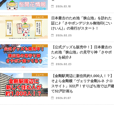
2026.03.10
日本最古のため池「狭山池」を訪れた
ニュース
証に♪「さやポンデジタル御池印(ごい
けいん)」の発行がスタート！
2026.02.25
【公式グッズも販売中！】日本最古の
ニュース
ため池「狭山池」の見守り神「さやポ
ン」を紹介♪
2026.02.23
【金剛駅周辺に新住民約1,000人！？】
ニュース
そよら金剛横「ヴェリテ金剛ルネ クロ
スサイト」322戸！すりばち池では戸
て52戸計画も
2026.01.07