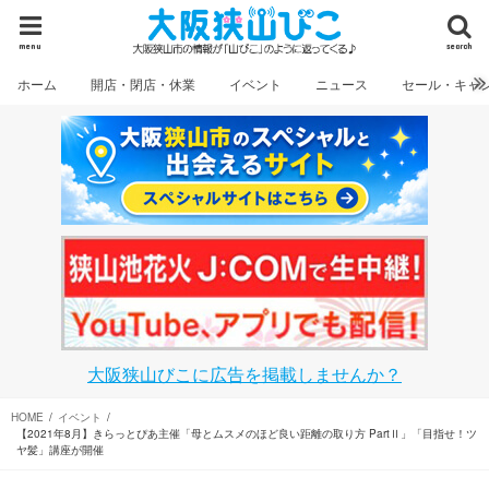
menu
search
ホーム
開店・閉店・休業
イベント
ニュース
セール・キャ
大阪狭山びこに広告を掲載しませんか？
HOME
イベント
【2021年8月】きらっとぴあ主催「母とムスメのほど良い距離の取り方 PartⅡ」「目指せ！ツ
ヤ髪」講座が開催