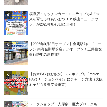
模擬店・キッチンカー・ミニライブも♪「未
来を育むふれあいまつり in 狭山ニュータウ
ン」が2026年8月8日に開催！
【2026年9月3日オープン】金剛駅前に「ロー
ソン 南海金剛駅前店」がオープン！三井住友
銀行跡地の建物1階
【お米PAYおおさか】スマホアプリ「region
PAY(リージョンペイ)」にチャージ方法（大阪
府子ども食費支援事業）
ワークショップ・人形劇・巨大ブロックも