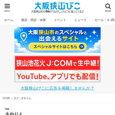
menu
search
ホーム
開店・閉店・休業
イベント
ニュース
セール・キャ
大阪狭山びこに広告を掲載しませんか？
HOME
タグ : さやりん
TAG
さやりん