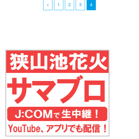
<
1
2
3
4