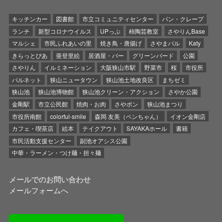
キッチンカー
図書館
市立コミュニティセンター
パン・クレープ
ランチ
新型コロナウイルス
UPっぷ
柿陶芸教室
さやりんBase
マルシェ
市民ふれあいの里
焼き鳥・唐揚げ
さやまバル
Katy
きらっとぴあ
亜登里絵
居酒屋・バー
グリーンバード
公園
さやりん
イルミネーション
大阪狭山市駅
野菜市
桜
市役所
パルネット
狭山ニュータウン
狭山池土地改良区
まちゼミ
狭山池
狭山池博物館
狭山池クリーン・アクション
さやか公園
金剛駅
市立公民館
焼肉・お肉
さやポン
狭山池まつり
市役所南館
colorful-smile
森岡 友美（ペンちゃん）
イオン金剛店
カフェ・喫茶店
絵本
テイクアウト
SAYAKAホール
書籍
市民活動支援センター
副池オアシス公園
中華・ラーメン・つけ麺・担々麺
メールでのお問い合わせ
メールフォームへ