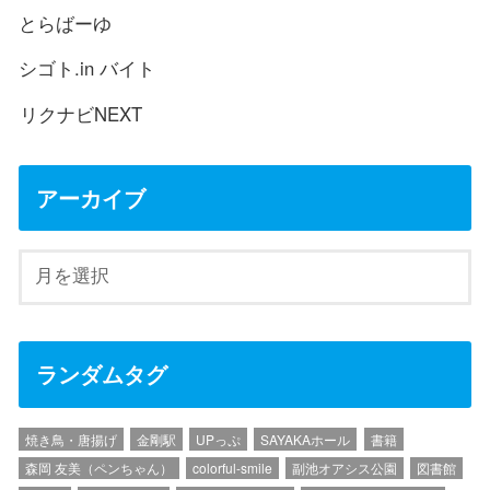
とらばーゆ
シゴト.in バイト
リクナビNEXT
アーカイブ
ランダムタグ
焼き鳥・唐揚げ
金剛駅
UPっぷ
SAYAKAホール
書籍
森岡 友美（ペンちゃん）
colorful-smile
副池オアシス公園
図書館