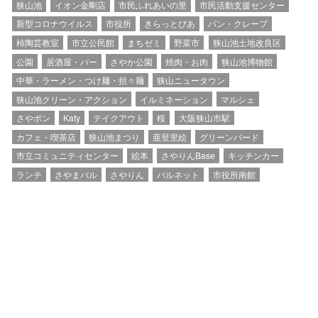
狭山池
イオン金剛店
市民ふれあいの里
市民活動支援センター
新型コロナウイルス
市役所
きらっとぴあ
パン・クレープ
柿陶芸教室
市立公民館
まちゼミ
野菜市
狭山池土地改良区
公園
居酒屋・バー
さやか公園
焼肉・お肉
狭山池博物館
中華・ラーメン・つけ麺・担々麺
狭山ニュータウン
狭山池クリーン・アクション
イルミネーション
マルシェ
さやポン
Katy
テイクアウト
桜
大阪狭山市駅
カフェ・喫茶店
狭山池まつり
亜登里絵
グリーンバード
市立コミュニティセンター
絵本
さやりんBase
キッチンカー
ランチ
さやまバル
さやりん
パルネット
市役所南館