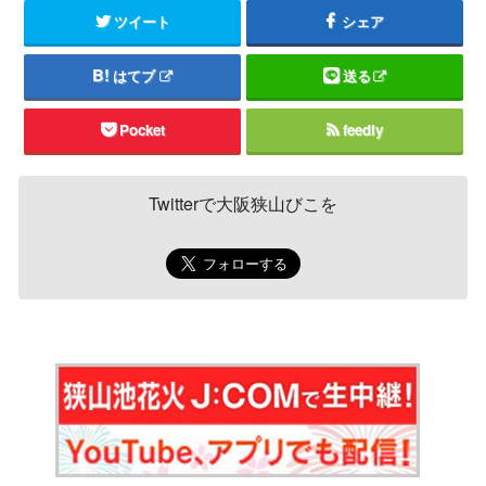
ツイート
シェア
はてブ
送る
Pocket
feedly
Twitterで大阪狭山びこを