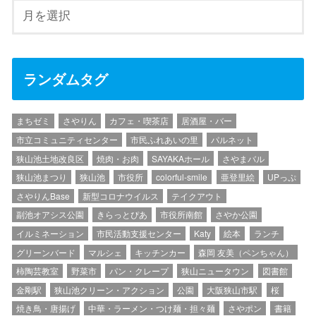
ランダムタグ
まちゼミ
さやりん
カフェ・喫茶店
居酒屋・バー
市立コミュニティセンター
市民ふれあいの里
パルネット
狭山池土地改良区
焼肉・お肉
SAYAKAホール
さやまバル
狭山池まつり
狭山池
市役所
colorful-smile
亜登里絵
UPっぷ
さやりんBase
新型コロナウイルス
テイクアウト
副池オアシス公園
きらっとぴあ
市役所南館
さやか公園
イルミネーション
市民活動支援センター
Katy
絵本
ランチ
グリーンバード
マルシェ
キッチンカー
森岡 友美（ペンちゃん）
柿陶芸教室
野菜市
パン・クレープ
狭山ニュータウン
図書館
金剛駅
狭山池クリーン・アクション
公園
大阪狭山市駅
桜
焼き鳥・唐揚げ
中華・ラーメン・つけ麺・担々麺
さやポン
書籍