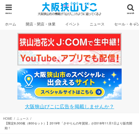
menu
search
ホーム
開店・閉店・休業
イベント
ニュース
セール・キャ
大阪狭山びこに広告を掲載しませんか？
HOME
ニュース
【限定8,000枚（800セット）】2019年「さやりんの年賀状」が2018年11月1日より販売開
始！