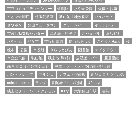
市立コミュニティセンター
金剛駅
さやか公園
焼肉・お肉
イオン金剛店
柿陶芸教室
狭山池土地改良区
パルネット
さやポン
狭山ニュータウン
グリーンバード
キッチンカー
市民活動支援センター
焼き鳥・唐揚げ
さやまバル
まちゼミ
さやりん
野菜市
市役所南館
狭山池まつり
さやりんBase
桜
絵本
公園
市役所
きらっとぴあ
図書館
テイクアウト
市立公民館
狭山池
狭山池博物館
居酒屋・バー
亜登里絵
森岡 友美（ペンちゃん）
中華・ラーメン・つけ麺・担々麺
パン・クレープ
マルシェ
カフェ・喫茶店
新型コロナウイルス
colorful-smile
ランチ
副池オアシス公園
UPっぷ
狭山池クリーン・アクション
Katy
大阪狭山市駅
書籍