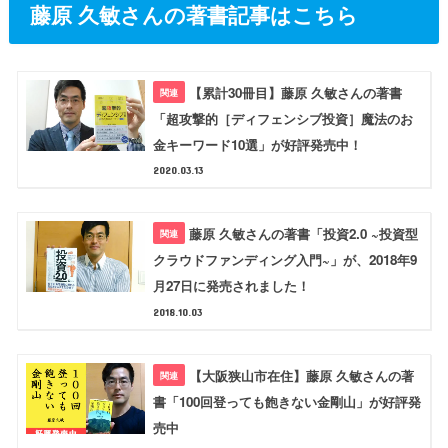
藤原 久敏さんの著書記事はこちら
【累計30冊目】藤原 久敏さんの著書
「超攻撃的［ディフェンシブ投資］魔法のお
金キーワード10選」が好評発売中！
2020.03.13
藤原 久敏さんの著書「投資2.0 ~投資型
クラウドファンディング入門~」が、2018年9
月27日に発売されました！
2018.10.03
【大阪狭山市在住】藤原 久敏さんの著
書「100回登っても飽きない金剛山」が好評発
売中