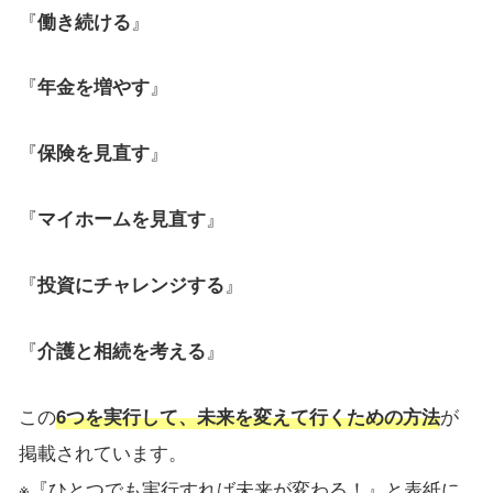
『
働き続ける
』
『
年金を増やす
』
『
保険を見直す
』
『
マイホームを見直す
』
『
投資にチャレンジする
』
『
介護と相続を考える
』
この
6つを実行して、未来を変えて行くための方法
が
掲載されています。
※『ひとつでも実行すれば未来が変わる！』と表紙に