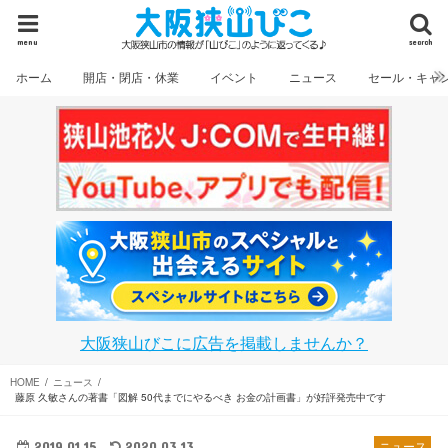
menu
search
ホーム
開店・閉店・休業
イベント
ニュース
セール・キャ
大阪狭山びこに広告を掲載しませんか？
HOME
ニュース
藤原 久敏さんの著書「図解 50代までにやるべき お金の計画書」が好評発売中です
2019.01.15
2020.03.13
ニュース