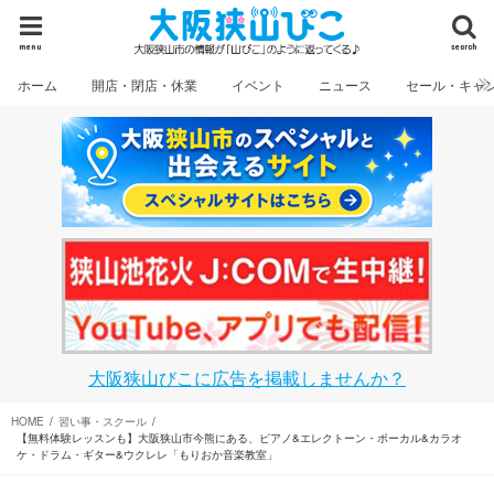
menu
search
ホーム
開店・閉店・休業
イベント
ニュース
セール・キャ
大阪狭山びこに広告を掲載しませんか？
HOME
習い事・スクール
【無料体験レッスンも】大阪狭山市今熊にある、ピアノ&エレクトーン・ボーカル&カラオ
ケ・ドラム・ギター&ウクレレ「もりおか音楽教室」