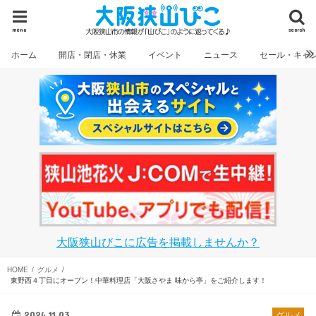
menu
search
ホーム
開店・閉店・休業
イベント
ニュース
セール・キャ
大阪狭山びこに広告を掲載しませんか？
HOME
グルメ
東野西４丁目にオープン！中華料理店「大阪さやま 味から亭」をご紹介します！
2024.11.03
グルメ