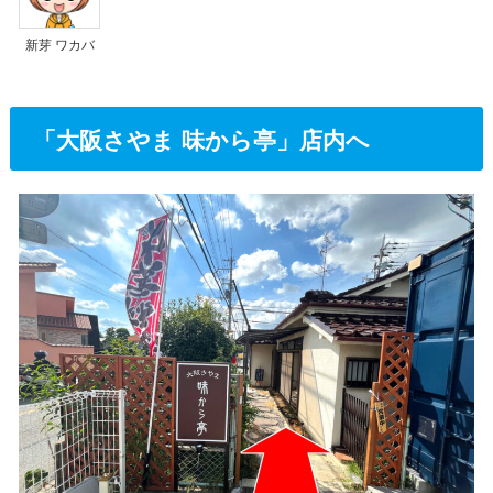
新芽 ワカバ
「大阪さやま 味から亭」店内へ