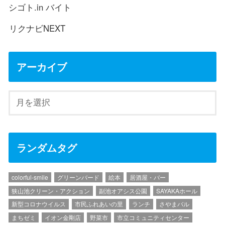
シゴト.in バイト
リクナビNEXT
アーカイブ
ランダムタグ
colorful-smile
グリーンバード
絵本
居酒屋・バー
狭山池クリーン・アクション
副池オアシス公園
SAYAKAホール
新型コロナウイルス
市民ふれあいの里
ランチ
さやまバル
まちゼミ
イオン金剛店
野菜市
市立コミュニティセンター