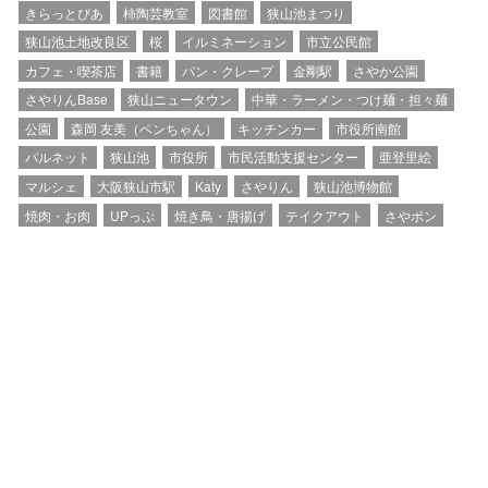
きらっとぴあ
柿陶芸教室
図書館
狭山池まつり
狭山池土地改良区
桜
イルミネーション
市立公民館
カフェ・喫茶店
書籍
パン・クレープ
金剛駅
さやか公園
さやりんBase
狭山ニュータウン
中華・ラーメン・つけ麺・担々麺
公園
森岡 友美（ペンちゃん）
キッチンカー
市役所南館
パルネット
狭山池
市役所
市民活動支援センター
亜登里絵
マルシェ
大阪狭山市駅
Katy
さやりん
狭山池博物館
焼肉・お肉
UPっぷ
焼き鳥・唐揚げ
テイクアウト
さやポン