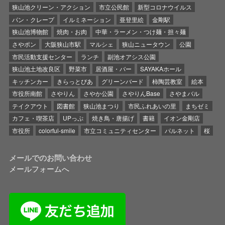
狭山池クリーン・アクション
市立公民館
新型コロナウイルス
パン・クレープ
イルミネーション
亜登里絵
金剛駅
狭山池博物館
焼肉・お肉
中華・ラーメン・つけ麺・担々麺
さやポン
大阪狭山市駅
マルシェ
狭山ニュータウン
公園
市民活動支援センター
ランチ
副池オアシス公園
狭山池土地改良区
野菜市
居酒屋・バー
SAYAKAホール
キッチンカー
きらっとぴあ
グリーンバード
柿陶芸教室
絵本
市役所南館
さやりん
さやか公園
さやりんBase
さやまバル
テイクアウト
図書館
狭山池まつり
市民ふれあいの里
まちゼミ
カフェ・喫茶店
UPっぷ
焼き鳥・唐揚げ
書籍
イオン金剛店
市役所
colorful-smile
市立コミュニティセンター
パルネット
桜
メールでのお問い合わせ
メールフォームへ