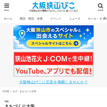
menu
search
ホーム
開店・閉店・休業
イベント
ニュース
セール・キャ
大阪狭山びこに広告を掲載しませんか？
HOME
タグ : まちづくり大学
TAG
まちづくり大学