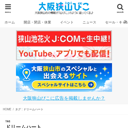
menu
search
ホーム
開店・閉店・休業
イベント
ニュース
セール・キャ
大阪狭山びこに広告を掲載しませんか？
HOME
タグ : ドリームハート
TAG
ドリームハート