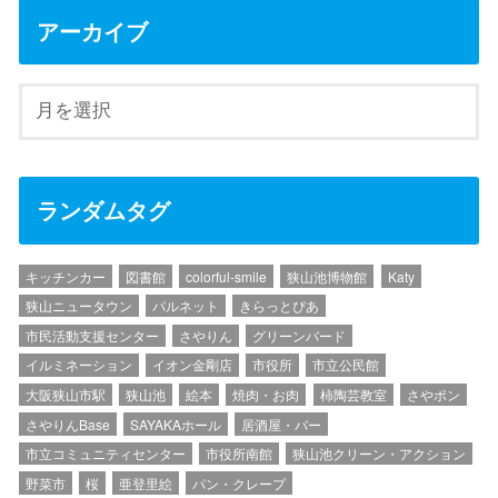
アーカイブ
ランダムタグ
キッチンカー
図書館
colorful-smile
狭山池博物館
Katy
狭山ニュータウン
パルネット
きらっとぴあ
市民活動支援センター
さやりん
グリーンバード
イルミネーション
イオン金剛店
市役所
市立公民館
大阪狭山市駅
狭山池
絵本
焼肉・お肉
柿陶芸教室
さやポン
さやりんBase
SAYAKAホール
居酒屋・バー
市立コミュニティセンター
市役所南館
狭山池クリーン・アクション
野菜市
桜
亜登里絵
パン・クレープ