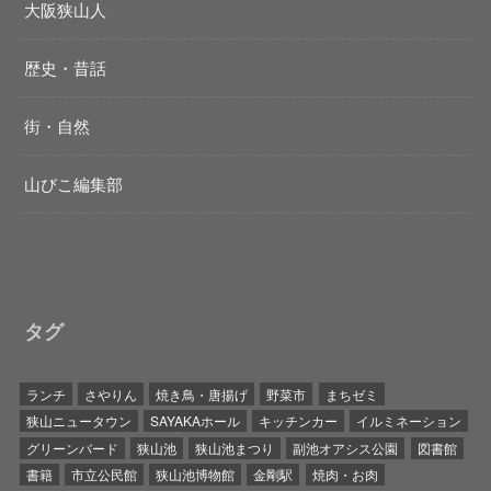
大阪狭山人
歴史・昔話
街・自然
山びこ編集部
タグ
ランチ
さやりん
焼き鳥・唐揚げ
野菜市
まちゼミ
狭山ニュータウン
SAYAKAホール
キッチンカー
イルミネーション
グリーンバード
狭山池
狭山池まつり
副池オアシス公園
図書館
書籍
市立公民館
狭山池博物館
金剛駅
焼肉・お肉