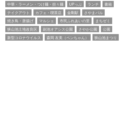
中華・ラーメン・つけ麺・担々麺
UPっぷ
ランチ
書籍
テイクアウト
カフェ・喫茶店
金剛駅
さやまバル
焼き鳥・唐揚げ
マルシェ
市民ふれあいの里
まちゼミ
狭山池土地改良区
副池オアシス公園
さやか公園
公園
新型コロナウイルス
森岡 友美（ペンちゃん）
狭山池まつり