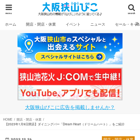
menu
search
ホーム
開店・閉店・休業
イベント
ニュース
セール・キャ
大阪狭山びこに広告を掲載しませんか？
HOME
開店・閉店・休業
【2023年1月9日閉店】ダイニングバー「Dream Heart（ドリームハート）」をご紹介
2022.12.26
開店・閉店・休業