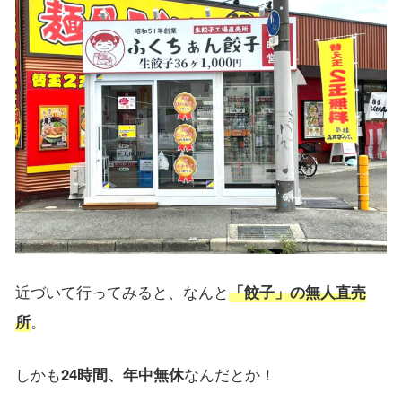
近づいて行ってみると、なんと
「
餃子
」の無人直売
所
。
しかも
24時間、年中無休
なんだとか！