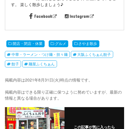
す。 楽しく散歩しましょう♪
Facebook
Instagram
開店・閉店・休業
グルメ
さやま散歩
中華・ラーメン・つけ麺・担々麺
大阪ふくちぁん餃子
餃子
麺屋ふくちぁん
掲載内容は2021年8月31日(火)時点の情報です。
掲載内容はできる限り正確に保つように努めていますが、最新の
情報と異なる場合があります。
この記事が気に入ったら