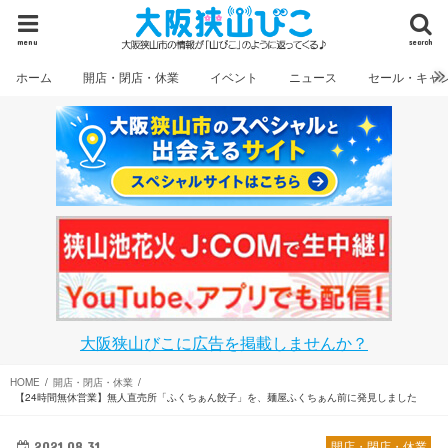
menu
search
ホーム
開店・閉店・休業
イベント
ニュース
セール・キャ
大阪狭山びこに広告を掲載しませんか？
HOME
開店・閉店・休業
【24時間無休営業】無人直売所「ふくちぁん餃子」を、麺屋ふくちぁん前に発見しました
2021.08.31
開店・閉店・休業