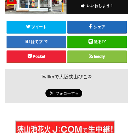
いいねしよう！
ツイート
シェア
はてブ
送る
Pocket
feedly
Twitterで大阪狭山びこを