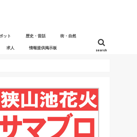
ポット
歴史・昔話
街・自然
求人
情報提供掲示板
search