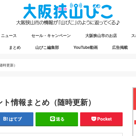
ニュース
セール・キャンペーン
大阪狭山市のお店
ス
まとめ
山びこ編集部
YouTube動画
広告掲載
ップ
駅マップ
ストマップ
（随時更新）
ベント情報まとめ（随時更新）
はてブ
送る
Pocket