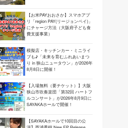
【お米PAYおおさか】スマホアプ
リ「region PAY(リージョンペイ)」
にチャージ方法（大阪府子ども食
費支援事業）
模擬店・キッチンカー・ミニライ
ブも♪「未来を育むふれあいまつ
り in 狭山ニュータウン」が2026年
8月8日に開催！
【入場無料（要チケット）】大阪
狭山市吹奏楽団「第32回 ハートフ
ルコンサート」が2026年8月9日に
SAYAKAホールで開催！
【SAYAKAホールで10回目の公
演】西浦秀樹 New EP Release