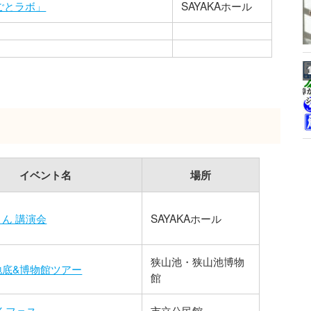
ごとラボ」
SAYAKAホール
イベント名
場所
さん 講演会
SAYAKAホール
狭山池・狭山池博物
地底&博物館ツアー
館
くフェス
市立公民館