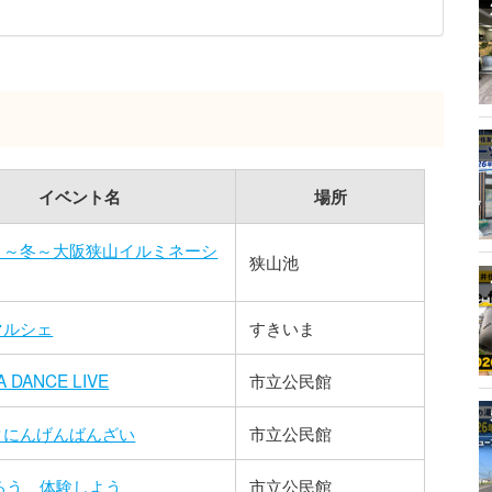
イベント名
場所
り～冬～大阪狭山イルミネーシ
狭山池
マルシェ
すきいま
 DANCE LIVE
市立公民館
タにんげんばんざい
市立公民館
知ろう、体験しよう
市立公民館