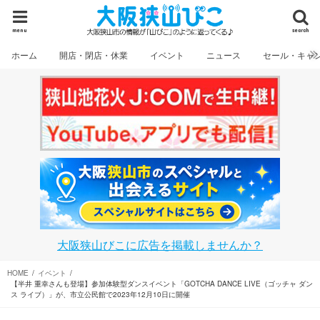
menu
search
ホーム
開店・閉店・休業
イベント
ニュース
セール・キャ
大阪狭山びこに広告を掲載しませんか？
HOME
イベント
【半井 重幸さんも登場】参加体験型ダンスイベント「GOTCHA DANCE LIVE（ゴッチャ ダン
ス ライブ）」が、市立公民館で2023年12月10日に開催