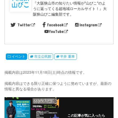
『大阪狭山市の知りたい情報が"山びこ"のよ
うに返ってくる超地域ローカルサイト！』大
阪狭山びこ編集部です。
Twitter
Facebook
Instagram
YouTube
イベント
市立公民館
半井 重幸
掲載内容は2023年11月18日(土)時点の情報です。
掲載内容はできる限り正確に保つように努めていますが、最新の
情報と異なる場合があります。
この記事が気に入ったら