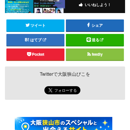
いいねしよう！
ツイート
シェア
はてブ
送る
Pocket
feedly
Twitterで大阪狭山びこを