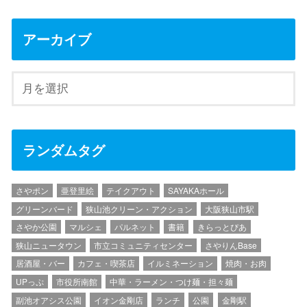
アーカイブ
ランダムタグ
さやポン
亜登里絵
テイクアウト
SAYAKAホール
グリーンバード
狭山池クリーン・アクション
大阪狭山市駅
さやか公園
マルシェ
パルネット
書籍
きらっとぴあ
狭山ニュータウン
市立コミュニティセンター
さやりんBase
居酒屋・バー
カフェ・喫茶店
イルミネーション
焼肉・お肉
UPっぷ
市役所南館
中華・ラーメン・つけ麺・担々麺
副池オアシス公園
イオン金剛店
ランチ
公園
金剛駅