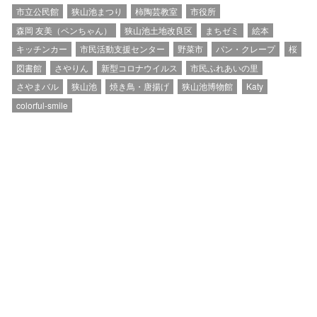
市立公民館
狭山池まつり
柿陶芸教室
市役所
森岡 友美（ペンちゃん）
狭山池土地改良区
まちゼミ
絵本
キッチンカー
市民活動支援センター
野菜市
パン・クレープ
桜
図書館
さやりん
新型コロナウイルス
市民ふれあいの里
さやまバル
狭山池
焼き鳥・唐揚げ
狭山池博物館
Katy
colorful-smile