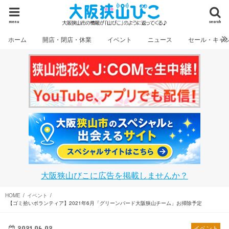
menu
search
ホーム
開店・閉店・休業
イベント
ニュース
セール・キャ
大阪狭山びこに広告を掲載しませんか？
HOME
イベント
【ゴミ拾いボランティア】2021年6月「グリーンバード大阪狭山チーム」お掃除予定
2021.06.02
イベント