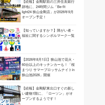
【続報】金剛駅前の三井住友銀行
跡地に、24時間ジム「Be-fit
light24 狭山金剛店」が2026年9月
オープン予定！
【知っていますか？】障がい者・
福祉に関するシンボルマーク一覧
【2026年8月1日】狭山池で花火・
60台以上のキッチンカーも！「桜
まつり サマーブロッサムナイトin
狭山池2026」開催
【続報】金剛駅東出口すぐの新し
い建物1階に、「ローソン」がオ
ープンするようです！