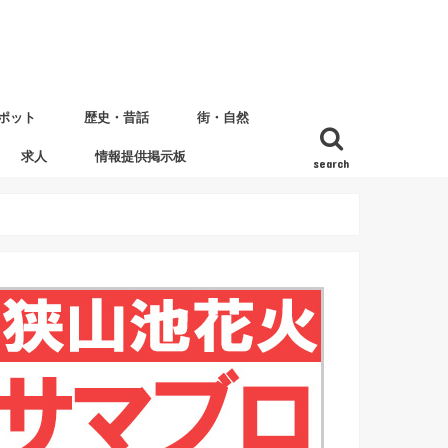
ポット
歴史・昔話
街・自然
求人
情報提供掲示板
search