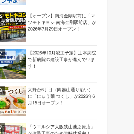
【オープン】南海金剛駅前に「マ
ツモトキヨシ 南海金剛駅前店」が
2026年7月29日オープン！
【2026年10月竣工予定】辻本病院
で新病院の建設工事が進んでいま
す！
大野台6丁目（陶器山通り沿い）
に「にゅう麺 つくし」が2026年6
月15日オープン！
「ウエルシア大阪狭山池之原店」
が改装工事のため臨時休業中！