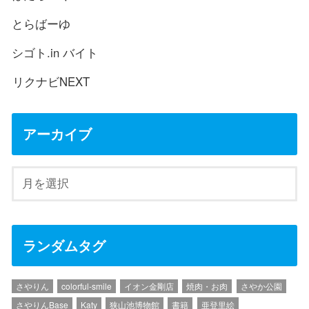
とらばーゆ
シゴト.in バイト
リクナビNEXT
アーカイブ
ランダムタグ
さやりん
colorful-smile
イオン金剛店
焼肉・お肉
さやか公園
さやりんBase
Katy
狭山池博物館
書籍
亜登里絵