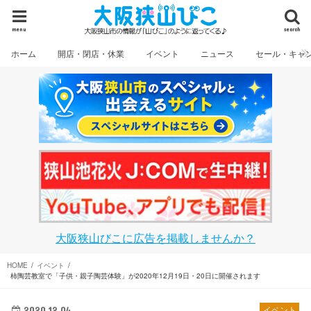
menu
search
ホーム
開店・閉店・休業
イベント
ニュース
セール・キャ
大阪狭山びこに広告を掲載しませんか？
HOME
イベント
柿陶芸教室で「子供・親子陶芸体験」が2020年12月19日・20日に開催されます
2020.12.04
イベント