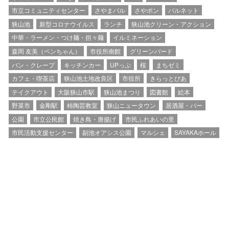
市立コミュニティセンター
さやまバル
さやポン
パルネット
狭山池
新型コロナウイルス
ランチ
狭山池クリーン・アクション
中華・ラーメン・つけ麺・担々麺
イルミネーション
森岡 友美（ペンちゃん）
市役所南館
グリーンバード
パン・クレープ
キッチンカー
UPっぷ
桜
まちゼミ
カフェ・喫茶店
狭山池土地改良区
市役所
きらっとぴあ
テイクアウト
大阪狭山市駅
狭山池まつり
図書館
絵本
野菜市
金剛駅
柿陶芸教室
狭山ニュータウン
居酒屋・バー
公園
市立公民館
焼き鳥・唐揚げ
市民ふれあいの里
市民活動支援センター
副池オアシス公園
マルシェ
SAYAKAホール