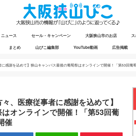
ニュース
セール・キャンペーン
大阪狭山市のお店
ス
まとめ
山びこ編集部
YouTube動画
広告掲載
ップ
駅マップ
ストマップ
に感謝を込めて】狭山キャンパス最後の葡萄祭はオンラインで開催！「第53回葡萄祭」
方々、医療従事者に感謝を込めて】
はオンラインで開催！「第53回葡
開催