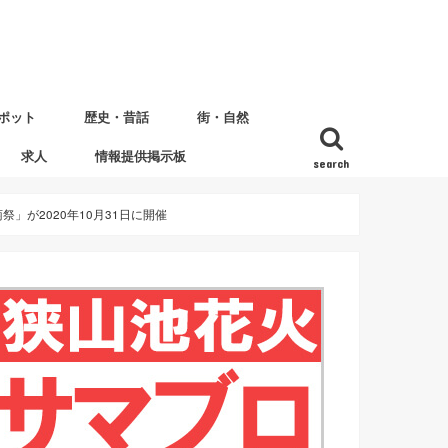
ポット
歴史・昔話
街・自然
求人
情報提供掲示板
search
が2020年10月31日に開催