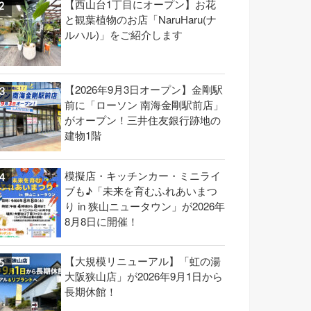
【西山台1丁目にオープン】お花
と観葉植物のお店「NaruHaru(ナ
ルハル)」をご紹介します
【2026年9月3日オープン】金剛駅
前に「ローソン 南海金剛駅前店」
がオープン！三井住友銀行跡地の
建物1階
模擬店・キッチンカー・ミニライ
ブも♪「未来を育むふれあいまつ
り in 狭山ニュータウン」が2026年
8月8日に開催！
【大規模リニューアル】「虹の湯
大阪狭山店」が2026年9月1日から
長期休館！