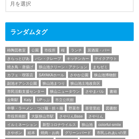
ランダムタグ
柿陶芸教室
公園
市役所
桜
ランチ
居酒屋・バー
きらっとぴあ
パン・クレープ
キッチンカー
テイクアウト
焼き鳥・唐揚げ
狭山池クリーン・アクション
まちゼミ
カフェ・喫茶店
SAYAKAホール
さやか公園
狭山池博物館
副池オアシス公園
狭山池まつり
狭山池土地改良区
市民活動支援センター
狭山ニュータウン
さやまバル
書籍
金剛駅
Katy
UPっぷ
市立公民館
中華・ラーメン・つけ麺・担々麺
野菜市
亜登里絵
図書館
市役所南館
大阪狭山市駅
さやりんBase
さやりん
イルミネーション
新型コロナウイルス
狭山池
colorful-smile
さやポン
絵本
焼肉・お肉
グリーンバード
市民ふれあいの里