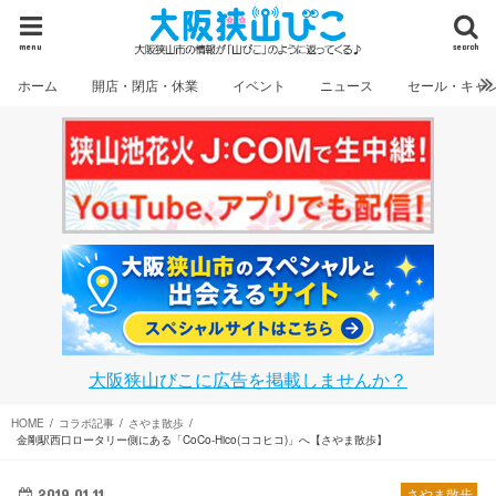
menu
search
ホーム
開店・閉店・休業
イベント
ニュース
セール・キャ
大阪狭山びこに広告を掲載しませんか？
HOME
コラボ記事
さやま散歩
金剛駅西口ロータリー側にある「CoCo-Hico(ココヒコ)」へ【さやま散歩】
2019.01.11
さやま散歩