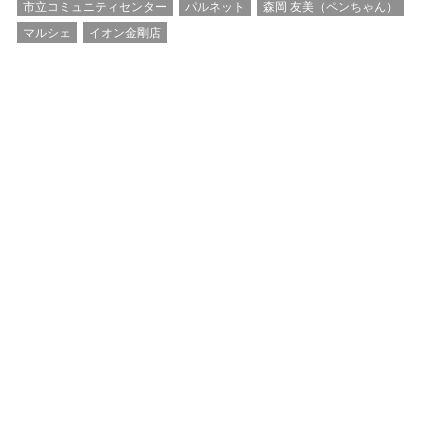
市立コミュニティセンター
パルネット
森岡 友美（ペンちゃん）
マルシェ
イオン金剛店