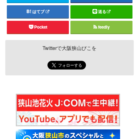
はてブ
送る
Pocket
feedly
Twitterで大阪狭山びこを