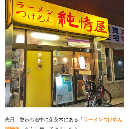
先日、散歩の途中に茱萸木にある「
ラーメンつけめん
純情屋
」さんに行ってきましたよ。