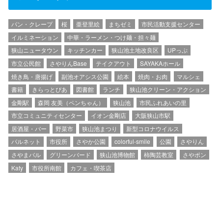
パン・クレープ
桜
亜登里絵
まちゼミ
市民活動支援センター
イルミネーション
中華・ラーメン・つけ麺・担々麺
狭山ニュータウン
キッチンカー
狭山池土地改良区
UPっぷ
市立公民館
さやりんBase
テイクアウト
SAYAKAホール
焼き鳥・唐揚げ
副池オアシス公園
絵本
焼肉・お肉
マルシェ
書籍
きらっとぴあ
図書館
ランチ
狭山池クリーン・アクション
金剛駅
森岡 友美（ペンちゃん）
狭山池
市民ふれあいの里
市立コミュニティセンター
イオン金剛店
大阪狭山市駅
居酒屋・バー
野菜市
狭山池まつり
新型コロナウイルス
パルネット
市役所
さやか公園
colorful-smile
公園
さやりん
さやまバル
グリーンバード
狭山池博物館
柿陶芸教室
さやポン
Katy
市役所南館
カフェ・喫茶店