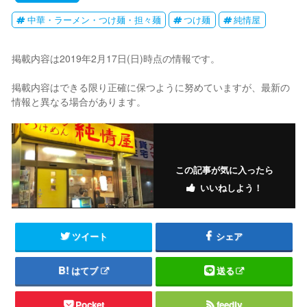
中華・ラーメン・つけ麺・担々麺
つけ麺
純情屋
掲載内容は2019年2月17日(日)時点の情報です。
掲載内容はできる限り正確に保つように努めていますが、最新の
情報と異なる場合があります。
この記事が気に入ったら
いいねしよう！
ツイート
シェア
はてブ
送る
Pocket
feedly