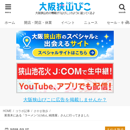
menu
search
ホーム
開店・閉店・休業
イベント
ニュース
セール・キャ
大阪狭山びこに広告を掲載しませんか？
HOME
コラボ記事
さやま散歩
茱萸木にある「ラーメンつけめん 純情屋」さんに行ってきました
2019.02.17
さやま散歩