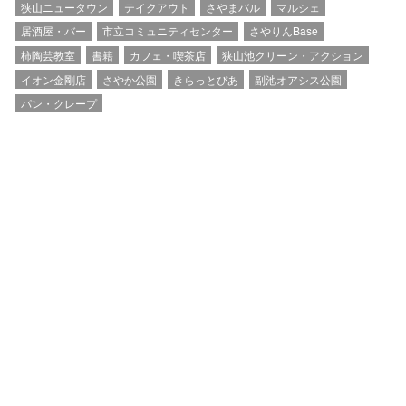
狭山ニュータウン
テイクアウト
さやまバル
マルシェ
居酒屋・バー
市立コミュニティセンター
さやりんBase
柿陶芸教室
書籍
カフェ・喫茶店
狭山池クリーン・アクション
イオン金剛店
さやか公園
きらっとぴあ
副池オアシス公園
パン・クレープ