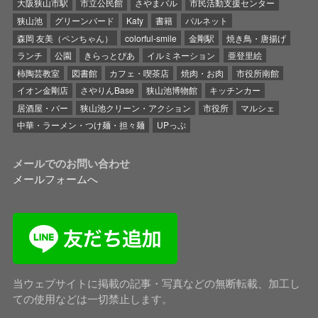
大阪狭山市駅
市立公民館
さやまバル
市民活動支援センター
狭山池
グリーンバード
Katy
書籍
パルネット
森岡 友美（ペンちゃん）
colorful-smile
金剛駅
焼き鳥・唐揚げ
ランチ
公園
きらっとぴあ
イルミネーション
亜登里絵
柿陶芸教室
図書館
カフェ・喫茶店
焼肉・お肉
市役所南館
イオン金剛店
さやりんBase
狭山池博物館
キッチンカー
居酒屋・バー
狭山池クリーン・アクション
市役所
マルシェ
中華・ラーメン・つけ麺・担々麺
UPっぷ
メールでのお問い合わせ
メールフォームへ
当ウェブサイトに掲載の記事・写真などの無断転載、加工し
ての使用などは一切禁止します。