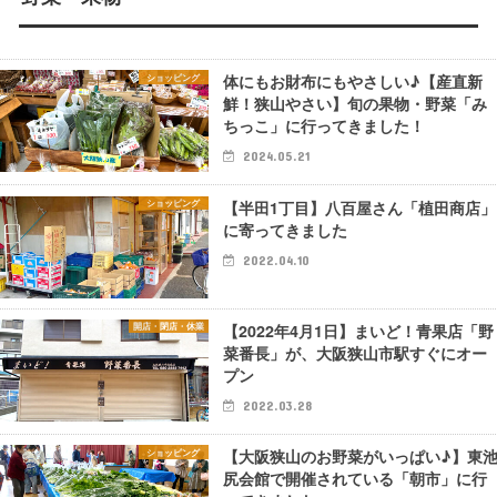
体にもお財布にもやさしい♪【産直新
ショッピング
鮮！狭山やさい】旬の果物・野菜「み
ちっこ」に行ってきました！
2024.05.21
【半田1丁目】八百屋さん「植田商店」
ショッピング
に寄ってきました
2022.04.10
【2022年4月1日】まいど！青果店「野
開店・閉店・休業
菜番長」が、大阪狭山市駅すぐにオー
プン
2022.03.28
【大阪狭山のお野菜がいっぱい♪】東
ショッピング
尻会館で開催されている「朝市」に行