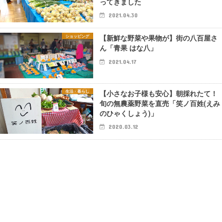
ってきました
2021.04.30
【新鮮な野菜や果物が】街の八百屋さ
ショッピング
ん「青果 はな八」
2021.04.17
【小さなお子様も安心】朝採れたて！
生活・暮らし
旬の無農薬野菜を直売「笑ノ百姓(えみ
のひゃくしょう)」
2020.03.12