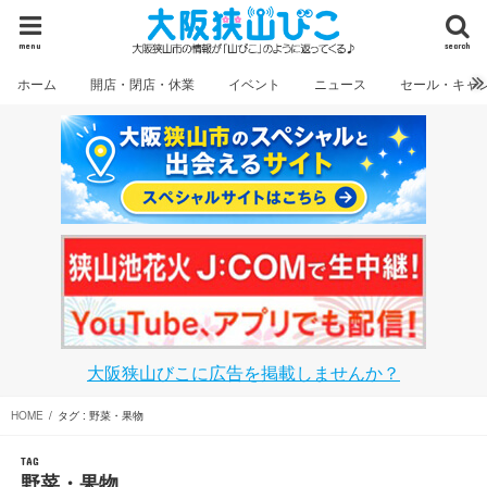
menu
search
ホーム
開店・閉店・休業
イベント
ニュース
セール・キャ
大阪狭山びこに広告を掲載しませんか？
HOME
タグ : 野菜・果物
TAG
野菜・果物