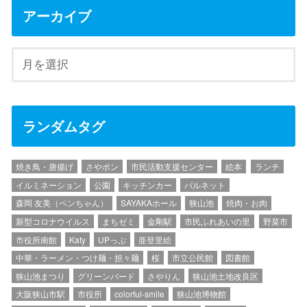
アーカイブ
ランダムタグ
焼き鳥・唐揚げ
さやポン
市民活動支援センター
絵本
ランチ
イルミネーション
公園
キッチンカー
パルネット
森岡 友美（ペンちゃん）
SAYAKAホール
狭山池
焼肉・お肉
新型コロナウイルス
まちゼミ
金剛駅
市民ふれあいの里
野菜市
市役所南館
Katy
UPっぷ
亜登里絵
中華・ラーメン・つけ麺・担々麺
桜
市立公民館
図書館
狭山池まつり
グリーンバード
さやりん
狭山池土地改良区
大阪狭山市駅
市役所
colorful-smile
狭山池博物館