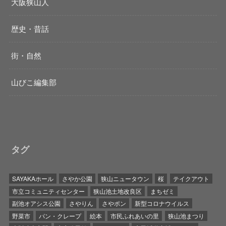
大阪狭山人
歴史・昔話
街・自然
山びこ編集部
タグ
SAYAKAホール
さやか公園
狭山ニュータウン
桜
テイクアウト
市立コミュニティセンター
狭山池土地改良区
まちゼミ
副池オアシス公園
さやりん
さやポン
新型コロナウイルス
野菜市
パン・クレープ
絵本
市民ふれあいの里
狭山池まつり