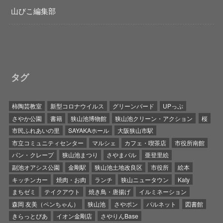
山びこ編集部
タグ
柿陶芸教室
新型コロナウイルス
グリーンバード
UPっぷ
さやか公園
書籍
狭山池博物館
狭山池クリーン・アクション
桜
市民ふれあいの里
SAYAKAホール
大阪狭山市駅
市立コミュニティセンター
マルシェ
カフェ・喫茶店
市役所南館
パン・クレープ
狭山池まつり
さやまバル
亜登里絵
副池オアシス公園
金剛駅
狭山池土地改良区
市役所
絵本
キッチンカー
焼肉・お肉
ランチ
狭山ニュータウン
Katy
まちゼミ
テイクアウト
焼き鳥・唐揚げ
イルミネーション
森岡 友美（ペンちゃん）
狭山池
さやポン
パルネット
図書館
きらっとぴあ
イオン金剛店
さやりんBase