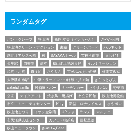
ランダムタグ
パン・クレープ
狭山池
森岡 友美（ペンちゃん）
さやか公園
狭山池クリーン・アクション
書籍
グリーンバード
パルネット
副池オアシス公園
桜
SAYAKAホール
市役所南館
まちゼミ
金剛駅
図書館
絵本
狭山池土地改良区
イルミネーション
焼肉・お肉
市役所
さやりん
市民ふれあいの里
柿陶芸教室
大阪狭山市駅
中華・ラーメン・つけ麺・担々麺
きらっとぴあ
colorful-smile
居酒屋・バー
キッチンカー
さやまバル
野菜市
公園
テイクアウト
焼き鳥・唐揚げ
市立公民館
狭山池博物館
市立コミュニティセンター
Katy
新型コロナウイルス
さやポン
狭山池まつり
イオン金剛店
UPっぷ
ランチ
マルシェ
市民活動支援センター
カフェ・喫茶店
亜登里絵
狭山ニュータウン
さやりんBase