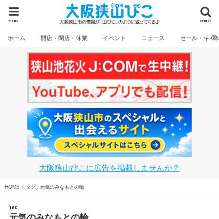
menu
search
ホーム
開店・閉店・休業
イベント
ニュース
セール・キャ
大阪狭山びこに広告を掲載しませんか？
HOME
タグ : 元気のみなもとの輪
TAG
元気のみなもとの輪