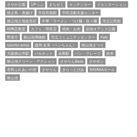
さやか公園
UPっぷ
まちゼミ
キッチンカー
イルミネーション
焼き鳥・唐揚げ
市役所南館
市民活動支援センター
狭山池土地改良区
中華・ラーメン・つけ麺・担々麺
市立公民館
柿陶芸教室
カフェ・喫茶店
焼肉・お肉
副池オアシス公園
野菜市
狭山池博物館
市立コミュニティセンター
Katy
colorful-smile
森岡 友美（ペンちゃん）
狭山池まつり
大阪狭山市駅
パルネット
金剛駅
パン・クレープ
絵本
狭山池クリーン・アクション
さやりんBase
さやポン
市民ふれあいの里
さやりん
きらっとぴあ
SAYAKAホール
狭山池