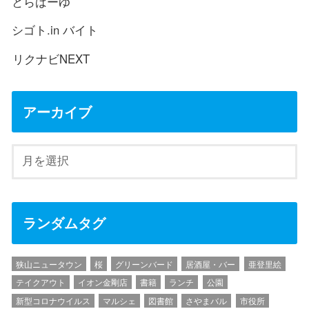
とらばーゆ
シゴト.in バイト
リクナビNEXT
アーカイブ
ランダムタグ
狭山ニュータウン
桜
グリーンバード
居酒屋・バー
亜登里絵
テイクアウト
イオン金剛店
書籍
ランチ
公園
新型コロナウイルス
マルシェ
図書館
さやまバル
市役所