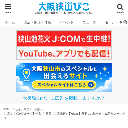
menu
search
ホーム
開店・閉店・休業
イベント
ニュース
セール・キャ
大阪狭山びこに広告を掲載しませんか？
HOME
セキュリティ・防災
注意！【VJAグループ】件名「<重要：注意喚起>【Vpass】重要なお知らせ 」は詐欺メールで
す