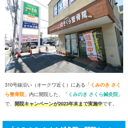
310号線沿い（オークワ近く）にある「
くみのき さく
ら整骨院
」内に開院した、「
くみのき さくら鍼灸院
」
で、
開院キャンペーンが2023年末まで実施中
です。