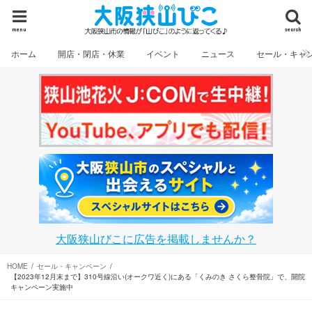
menu
search
ホーム
開店・閉店・休業
イベント
ニュース
セール・キャ
大阪狭山びこに広告を掲載しませんか？
HOME
セール・キャンペーン
【2023年12月末まで】310号線沿い(オークワ近く)にある「くみのき さくら整骨院」で、開院
キャンペーン実施中