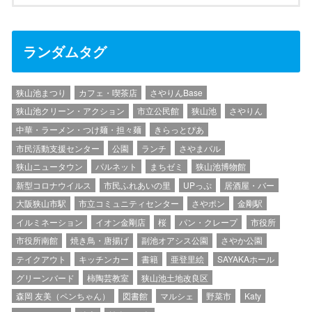
ランダムタグ
狭山池まつり
カフェ・喫茶店
さやりんBase
狭山池クリーン・アクション
市立公民館
狭山池
さやりん
中華・ラーメン・つけ麺・担々麺
きらっとぴあ
市民活動支援センター
公園
ランチ
さやまバル
狭山ニュータウン
パルネット
まちゼミ
狭山池博物館
新型コロナウイルス
市民ふれあいの里
UPっぷ
居酒屋・バー
大阪狭山市駅
市立コミュニティセンター
さやポン
金剛駅
イルミネーション
イオン金剛店
桜
パン・クレープ
市役所
市役所南館
焼き鳥・唐揚げ
副池オアシス公園
さやか公園
テイクアウト
キッチンカー
書籍
亜登里絵
SAYAKAホール
グリーンバード
柿陶芸教室
狭山池土地改良区
森岡 友美（ペンちゃん）
図書館
マルシェ
野菜市
Katy