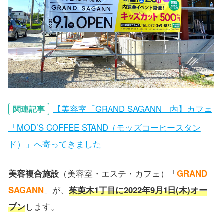
【美容室「GRAND SAGANN」内】カフェ
関連記事
「MOD’S COFFEE STAND（モッズコーヒースタン
ド）」へ寄ってきました
美容複合施設
（美容室・エステ・カフェ）「
GRAND
SAGANN
」が、
茱萸木1丁目に2022年9月1日(木)オー
プン
します。