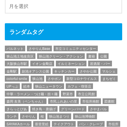
ランダムタグ
パルネット
さやりんBase
市立コミュニティセンター
狭山池土地改良区
狭山池クリーン・アクション
書籍
公園
大阪狭山市駅
イオン金剛店
イルミネーション
居酒屋・バー
金剛駅
副池オアシス公園
キッチンカー
さやか公園
マルシェ
colorful-smile
狭山池
さやポン
新型コロナウイルス
まちゼミ
UPっぷ
絵本
狭山ニュータウン
カフェ・喫茶店
中華・ラーメン・つけ麺・担々麺
野菜市
市立公民館
森岡 友美（ペンちゃん）
市民ふれあいの里
市役所南館
図書館
きらっとぴあ
焼き鳥・唐揚げ
グリーンバード
さやまバル
ランチ
さやりん
桜
狭山池まつり
狭山池博物館
SAYAKAホール
亜登里絵
テイクアウト
パン・クレープ
市役所