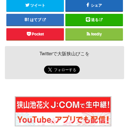
ツイート
シェア
はてブ
送る
Pocket
feedly
Twitterで大阪狭山びこを