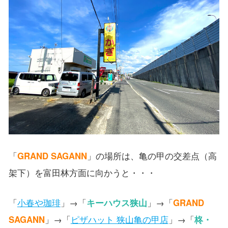
「
GRAND SAGANN
」の場所は、亀の甲の交差点（高
架下）を富田林方面に向かうと・・・
「
小春や珈琲
」→「
キーハウス狭山
」→「
GRAND
SAGANN
」→「
ピザハット 狭山亀の甲店
」→「
柊・