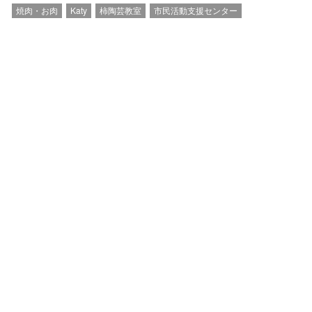
焼肉・お肉
Katy
柿陶芸教室
市民活動支援センター