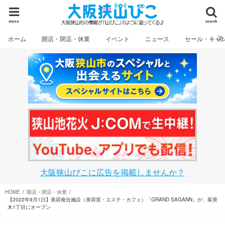
menu
search
ホーム
開店・閉店・休業
イベント
ニュース
セール・キャ
大阪狭山びこに広告を掲載しませんか？
HOME
開店・閉店・休業
【2022年9月1日】美容複合施設（美容室・エステ・カフェ）「GRAND SAGANN」が、茱萸
木1丁目にオープン