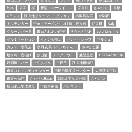
絵本
公園
桜
新型コロナウイルス
図書館
さやりん
書籍
UPっぷ
狭山池クリーン・アクション
柿陶芸教室
金剛駅
キッチンカー
中華・ラーメン・つけ麺・担々麺
野菜市
Katy
グリーンバード
市民ふれあいの里
きらっとぴあ
colorful-smile
イルミネーション
イオン金剛店
パン・クレープ
マルシェ
カフェ・喫茶店
森岡 友美（ペンちゃん）
さやか公園
焼き鳥・唐揚げ
狭山池
テイクアウト
亜登里絵
SAYAKAホール
居酒屋・バー
さやまバル
市役所
狭山池博物館
市立コミュニティセンター
市民活動支援センター
大阪狭山市駅
市立公民館
さやりんBase
副池オアシス公園
さやポン
狭山池土地改良区
市役所南館
パルネット