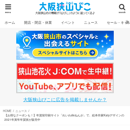
menu
search
ホーム
開店・閉店・休業
イベント
ニュース
セール・キャ
大阪狭山びこに広告を掲載しませんか？
HOME
ニュース
【お得なクーポンも！】年賀状印刷サイト「れいわdeねんが」で、絵本作家Katyデザインの
2021年寅年年賀状が販売中