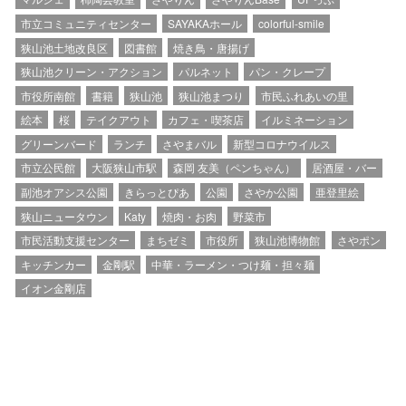
市立コミュニティセンター
SAYAKAホール
colorful-smile
狭山池土地改良区
図書館
焼き鳥・唐揚げ
狭山池クリーン・アクション
パルネット
パン・クレープ
市役所南館
書籍
狭山池
狭山池まつり
市民ふれあいの里
絵本
桜
テイクアウト
カフェ・喫茶店
イルミネーション
グリーンバード
ランチ
さやまバル
新型コロナウイルス
市立公民館
大阪狭山市駅
森岡 友美（ペンちゃん）
居酒屋・バー
副池オアシス公園
きらっとぴあ
公園
さやか公園
亜登里絵
狭山ニュータウン
Katy
焼肉・お肉
野菜市
市民活動支援センター
まちゼミ
市役所
狭山池博物館
さやポン
キッチンカー
金剛駅
中華・ラーメン・つけ麺・担々麺
イオン金剛店