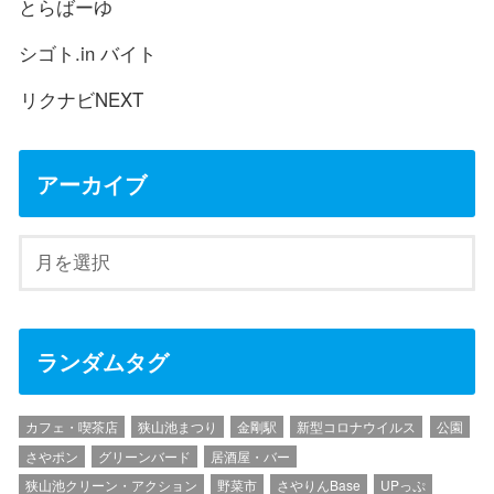
とらばーゆ
シゴト.in バイト
リクナビNEXT
アーカイブ
ランダムタグ
カフェ・喫茶店
狭山池まつり
金剛駅
新型コロナウイルス
公園
さやポン
グリーンバード
居酒屋・バー
狭山池クリーン・アクション
野菜市
さやりんBase
UPっぷ