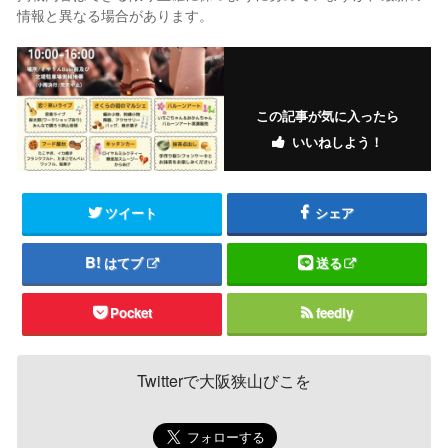
情報と異なる場合があります。
この記事が気に入ったら
いいねしよう！
ツイート
シェア
はてブ
送る
Pocket
feedly
Twitterで大阪狭山びこを