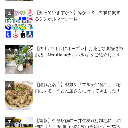
【知っていますか？】障がい者・福祉に関す
るシンボルマーク一覧
【西山台1丁目にオープン】お花と観葉植物の
お店「NaruHaru(ナルハル)」をご紹介します
【隠れた名店】製麺所「マルテツ食品」工場
内にある、うどん屋さんに行ってきました！
【続報】金剛駅前の三井住友銀行跡地に、24
時間ジム「Be-fit light24 狭山金剛店」が2026