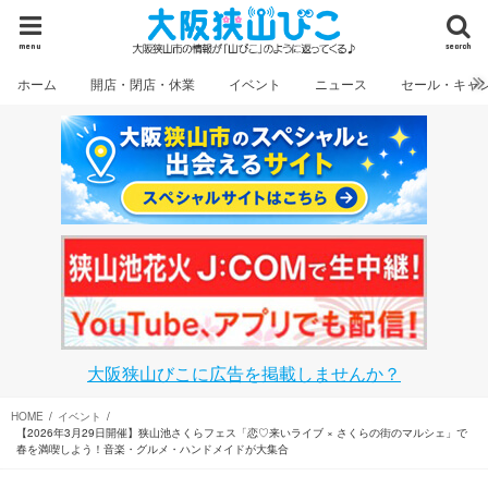
menu
search
ホーム
開店・閉店・休業
イベント
ニュース
セール・キャ
大阪狭山びこに広告を掲載しませんか？
HOME
イベント
【2026年3月29日開催】狭山池さくらフェス「恋♡来いライブ × さくらの街のマルシェ」で
春を満喫しよう！音楽・グルメ・ハンドメイドが大集合