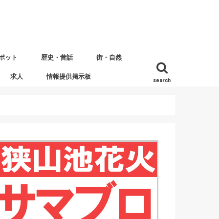
ポット
歴史・昔話
街・自然
求人
情報提供掲示板
search