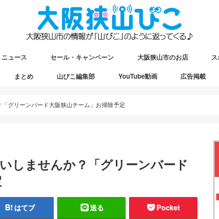
ニュース
セール・キャンペーン
大阪狭山市のお店
ス
まとめ
山びこ編集部
YouTube動画
広告掲載
ップ
駅マップ
ストマップ
か？「グリーンバード大阪狭山チーム」お掃除予定
ミ拾いしませんか？「グリーンバード
定
はてブ
送る
Pocket