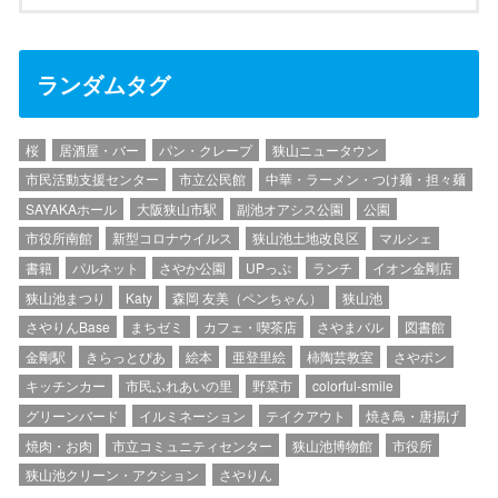
ランダムタグ
桜
居酒屋・バー
パン・クレープ
狭山ニュータウン
市民活動支援センター
市立公民館
中華・ラーメン・つけ麺・担々麺
SAYAKAホール
大阪狭山市駅
副池オアシス公園
公園
市役所南館
新型コロナウイルス
狭山池土地改良区
マルシェ
書籍
パルネット
さやか公園
UPっぷ
ランチ
イオン金剛店
狭山池まつり
Katy
森岡 友美（ペンちゃん）
狭山池
さやりんBase
まちゼミ
カフェ・喫茶店
さやまバル
図書館
金剛駅
きらっとぴあ
絵本
亜登里絵
柿陶芸教室
さやポン
キッチンカー
市民ふれあいの里
野菜市
colorful-smile
グリーンバード
イルミネーション
テイクアウト
焼き鳥・唐揚げ
焼肉・お肉
市立コミュニティセンター
狭山池博物館
市役所
狭山池クリーン・アクション
さやりん