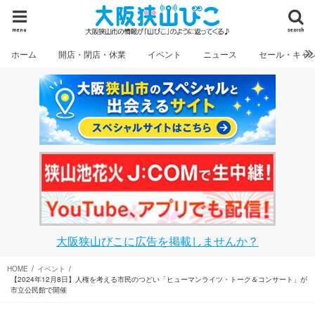
menu
search
ホーム
開店・閉店・休業
イベント
ニュース
セール・キャ
大阪狭山びこに広告を掲載しませんか？
HOME
イベント
【2024年12月8日】人権を考える市民のつどい「ヒューマンライツ・トーク＆コンサート」が
市立公民館で開催