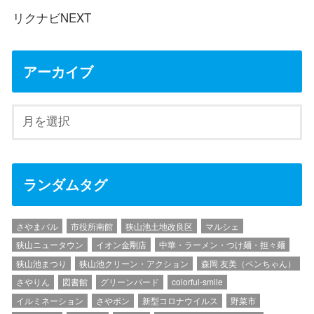
リクナビNEXT
アーカイブ
ランダムタグ
さやまバル
市役所南館
狭山池土地改良区
マルシェ
狭山ニュータウン
イオン金剛店
中華・ラーメン・つけ麺・担々麺
狭山池まつり
狭山池クリーン・アクション
森岡 友美（ペンちゃん）
さやりん
図書館
グリーンバード
colorful-smile
イルミネーション
さやポン
新型コロナウイルス
野菜市