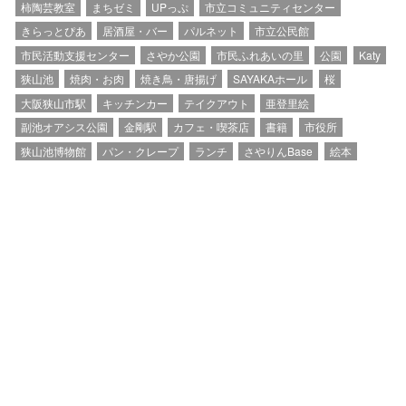
柿陶芸教室
まちゼミ
UPっぷ
市立コミュニティセンター
きらっとぴあ
居酒屋・バー
パルネット
市立公民館
市民活動支援センター
さやか公園
市民ふれあいの里
公園
Katy
狭山池
焼肉・お肉
焼き鳥・唐揚げ
SAYAKAホール
桜
大阪狭山市駅
キッチンカー
テイクアウト
亜登里絵
副池オアシス公園
金剛駅
カフェ・喫茶店
書籍
市役所
狭山池博物館
パン・クレープ
ランチ
さやりんBase
絵本