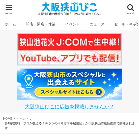
menu
search
ホーム
開店・閉店・休業
イベント
ニュース
セール・キャ
大阪狭山びこに広告を掲載しませんか？
HOME
イベント
参加費無料「プロが教える！チラシの作り方マル秘講座」が大阪狭山市役所南館で開催されま
す