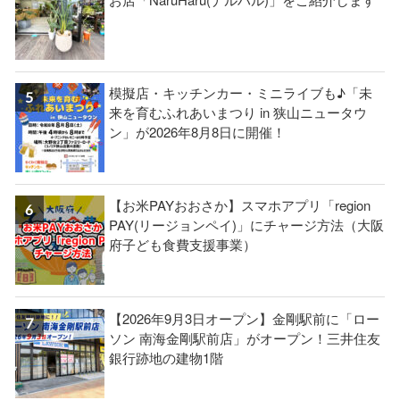
模擬店・キッチンカー・ミニライブも♪「未
来を育むふれあいまつり in 狭山ニュータウ
ン」が2026年8月8日に開催！
【お米PAYおおさか】スマホアプリ「region
PAY(リージョンペイ)」にチャージ方法（大阪
府子ども食費支援事業）
【2026年9月3日オープン】金剛駅前に「ロー
ソン 南海金剛駅前店」がオープン！三井住友
銀行跡地の建物1階