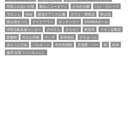
市民ふれあいの里
狭山ニュータウン
さやか公園
パン・クレープ
マルシェ
Katy
副池オアシス公園
カフェ・喫茶店
狭山池
狭山池まつり
テイクアウト
キッチンカー
SAYAKAホール
市民活動支援センター
さやりん
まちゼミ
野菜市
イオン金剛店
図書館
市立公民館
ランチ
亜登里絵
さやまバル
きらっとぴあ
パルネット
市役所南館
居酒屋・バー
桜
絵本
森岡 友美（ペンちゃん）