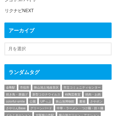
リクナビNEXT
アーカイブ
ランダムタグ
金剛駅
市役所
狭山池土地改良区
市立コミュニティセンター
焼き鳥・唐揚げ
新型コロナウイルス
柿陶芸教室
焼肉・お肉
colorful-smile
公園
UPっぷ
狭山池博物館
書籍
さやポン
さやりんBase
グリーンバード
中華・ラーメン・つけ麺・担々麺
イルミネーション
大阪狭山市駅
狭山池クリーン・アクション