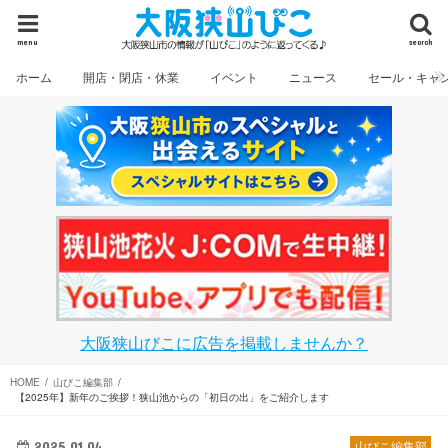
menu
search
ホーム
開店・閉店・休業
イベント
ニュース
セール・キャ
大阪狭山びこに広告を掲載しませんか？
HOME
山びこ編集部
【2025年】新年のご挨拶！狭山池からの「初日の出」をご紹介します
2025.01.04
山びこ編集部