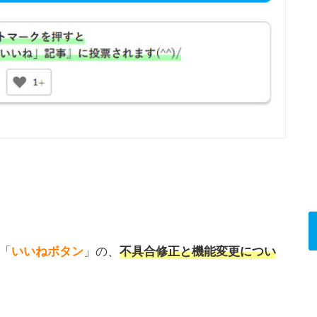
「
いいねボタン
」の、
不具合修正と機能変更につい