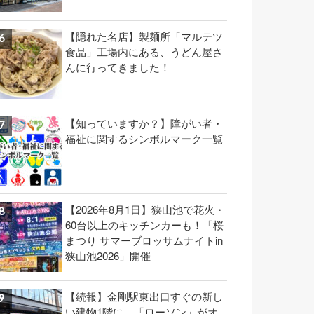
【隠れた名店】製麺所「マルテツ
食品」工場内にある、うどん屋さ
んに行ってきました！
【知っていますか？】障がい者・
福祉に関するシンボルマーク一覧
【2026年8月1日】狭山池で花火・
60台以上のキッチンカーも！「桜
まつり サマーブロッサムナイトin
狭山池2026」開催
【続報】金剛駅東出口すぐの新し
い建物1階に、「ローソン」がオ