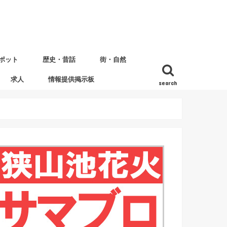
ポット
歴史・昔話
街・自然
求人
情報提供掲示板
search