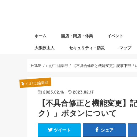
ホーム
開店・閉店・休業
イベント
大阪狭山人
セキュリティ・防災
マップ
避難場所マ
赤ちゃんの
図書返却ポ
HOME
山びこ編集部
【不具合修正と機能変更】記事下部「
山びこ編集部
2023.02.16
2023.02.17
【不具合修正と機能変更】
ク）」ボタンについて
ツイート
シェア