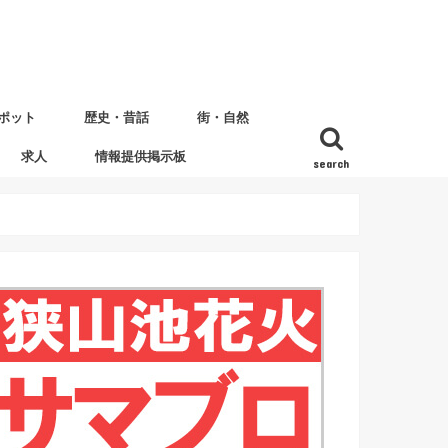
ポット
歴史・昔話
街・自然
求人
情報提供掲示板
search