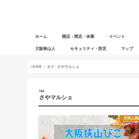
ホーム
開店・閉店・休業
イベント
大阪狭山人
セキュリティ・防災
マップ
避難場所マ
赤ちゃんの
図書返却ポ
HOME
タグ : さやマルシェ
TAG
さやマルシェ
月間人気