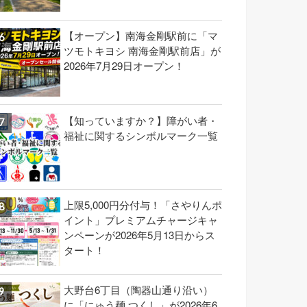
【オープン】南海金剛駅前に「マ
ツモトキヨシ 南海金剛駅前店」が
2026年7月29日オープン！
【知っていますか？】障がい者・
福祉に関するシンボルマーク一覧
上限5,000円分付与！「さやりんポ
イント」プレミアムチャージキャ
ンペーンが2026年5月13日からス
タート！
大野台6丁目（陶器山通り沿い）
に「にゅう麺 つくし」が2026年6