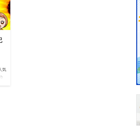
記
人気
位
Sフ
この