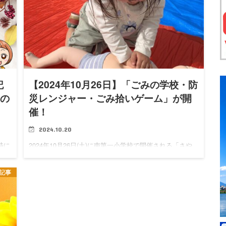
記
【2024年10月26日】「ごみの学校・防
Sの
災レンジャー・ごみ拾いゲーム」が開
催！
2024.10.20
特に
2024年10月26日(土)に南第一小学校で開催される「さや
 公
マルシェ」で、「ごみの学校・防災レンジャー・ごみ拾
阪狭
いゲーム」が開催されます。 「ごみの学校・防災レンジ
記事
旧
ャー・ごみ拾いゲーム」について Tシャツマイバッグの
ワーク…