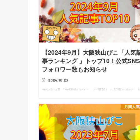
【2024年9月】大阪狭山びこ「人気
事ランキング 」トップ10！公式SN
フォロワー数もお知らせ
2024.10.23
2024年9月「大阪狭山びこ」に掲載した記事の中で、
人気があった記事をランキング形式でご紹介します！
式SNSフォロワー数 人気記事ランキングの前に、大
月間人気
山びこ「SNSフォロワー数」もお知らせします♪ X（
Tw…