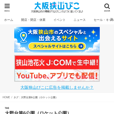
menu
search
ホーム
開店・閉店・休業
イベント
ニュース
セール・キャ
大阪狭山びこに広告を掲載しませんか？
HOME
タグ : 大野台第6公園（ロケット公園）
TAG
大野台第6公園（ロケット公園）