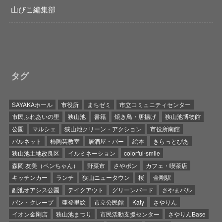
山びこ編集部
タグ
SAYAKAホール
市役所
まちゼミ
市立コミュニティセンター
市民ふれあいの里
狭山池
書籍
焼き鳥・唐揚げ
狭山池博物館
公園
マルシェ
狭山池クリーン・アクション
市役所南館
パルネット
柿陶芸教室
居酒屋・バー
絵本
きらっとぴあ
狭山池土地改良区
イルミネーション
colorful-smile
森岡 友美（ペンちゃん）
野菜市
さやポン
カフェ・喫茶店
キッチンカー
ランチ
狭山ニュータウン
桜
金剛駅
副池オアシス公園
テイクアウト
グリーンバード
さやまバル
パン・クレープ
亜登里絵
市立公民館
Katy
さやりん
イオン金剛店
狭山池まつり
市民活動支援センター
さやりんBase