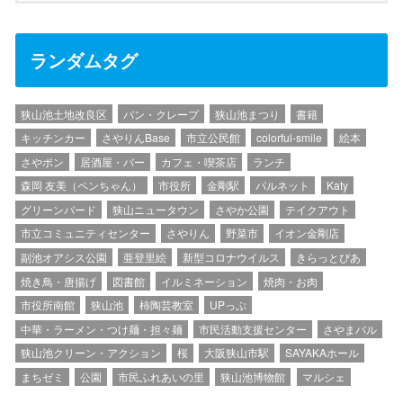
ランダムタグ
狭山池土地改良区
パン・クレープ
狭山池まつり
書籍
キッチンカー
さやりんBase
市立公民館
colorful-smile
絵本
さやポン
居酒屋・バー
カフェ・喫茶店
ランチ
森岡 友美（ペンちゃん）
市役所
金剛駅
パルネット
Katy
グリーンバード
狭山ニュータウン
さやか公園
テイクアウト
市立コミュニティセンター
さやりん
野菜市
イオン金剛店
副池オアシス公園
亜登里絵
新型コロナウイルス
きらっとぴあ
焼き鳥・唐揚げ
図書館
イルミネーション
焼肉・お肉
市役所南館
狭山池
柿陶芸教室
UPっぷ
中華・ラーメン・つけ麺・担々麺
市民活動支援センター
さやまバル
狭山池クリーン・アクション
桜
大阪狭山市駅
SAYAKAホール
まちゼミ
公園
市民ふれあいの里
狭山池博物館
マルシェ