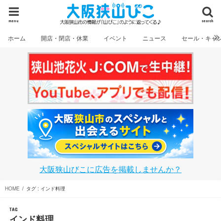
menu
search
ホーム
開店・閉店・休業
イベント
ニュース
セール・キャ
大阪狭山びこに広告を掲載しませんか？
HOME
タグ : インド料理
TAG
インド料理