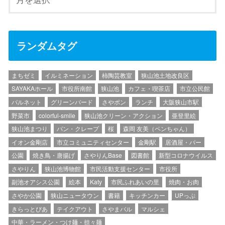
ランダムタグ
まちゼミ
イルミネーション
柿陶芸教室
狭山池土地改良区
SAYAKAホール
市役所南館
狭山池
カフェ・喫茶店
市立公民館
パルネット
グリーンバード
さやポン
ランチ
大阪狭山市駅
野菜市
colorful-smile
狭山池クリーン・アクション
亜登里絵
狭山池まつり
パン・クレープ
桜
森岡 友美（ペンちゃん）
イオン金剛店
市立コミュニティセンター
金剛駅
居酒屋・バー
公園
焼き鳥・唐揚げ
さやりんBase
図書館
新型コロナウイルス
さやりん
狭山池博物館
市民活動支援センター
市役所
副池オアシス公園
絵本
Katy
市民ふれあいの里
焼肉・お肉
さやか公園
狭山ニュータウン
書籍
キッチンカー
UPっぷ
きらっとぴあ
テイクアウト
さやまバル
マルシェ
中華・ラーメン・つけ麺・担々麺