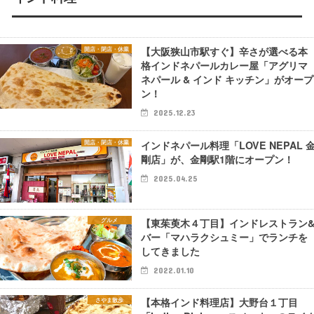
【大阪狭山市駅すぐ】辛さが選べる本
開店・閉店・休業
格インドネパールカレー屋「アグリマ
ネパール & インド キッチン」がオープ
ン！
2025.12.23
インドネパール料理「LOVE NEPAL 
開店・閉店・休業
剛店」が、金剛駅1階にオープン！
2025.04.25
【東茱萸木４丁目】インドレストラン
グルメ
バー「マハラクシュミー」でランチを
してきました
2022.01.10
【本格インド料理店】大野台１丁目
さやま散歩