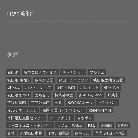
山びこ編集部
タグ
狭山池
新型コロナウイルス
キッチンカー
マルシェ
狭山池博物館
さやか公園
狭山ニュータウン
狭山池土地改良区
UPっぷ
パン・クレープ
焼肉・お肉
パルネット
亜登里絵
狭山池まつり
まちゼミ
柿陶芸教室
さやりんBase
野菜市
市役所南館
市立公民館
公園
SAYAKAホール
さやまバル
イルミネーション
森岡 友美（ペンちゃん）
colorful-smile
市民活動支援センター
テイクアウト
さやポン
市立コミュニティセンター
カフェ・喫茶店
Katy
図書館
金剛駅
書籍
大阪狭山市駅
イオン金剛店
さやりん
市民ふれあいの里