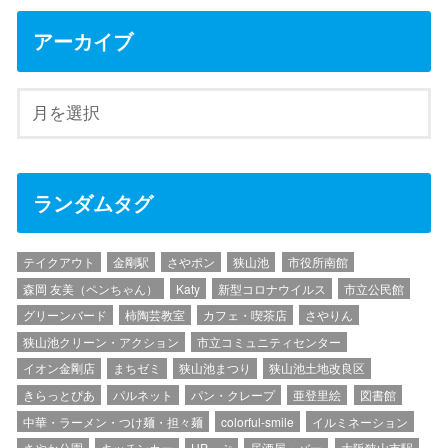
アーカイブ
ランダムタグ
テイクアウト
金剛駅
さやポン
狭山池
市役所南館
森岡 友美（ペンちゃん）
Katy
新型コロナウイルス
市立公民館
グリーンバード
柿陶芸教室
カフェ・喫茶店
さやりん
狭山池クリーン・アクション
市立コミュニティセンター
イオン金剛店
まちゼミ
狭山池まつり
狭山池土地改良区
きらっとぴあ
パルネット
パン・クレープ
亜登里絵
図書館
中華・ラーメン・つけ麺・担々麺
colorful-smile
イルミネーション
さやか公園
キッチンカー
UPっぷ
居酒屋・バー
大阪狭山市駅