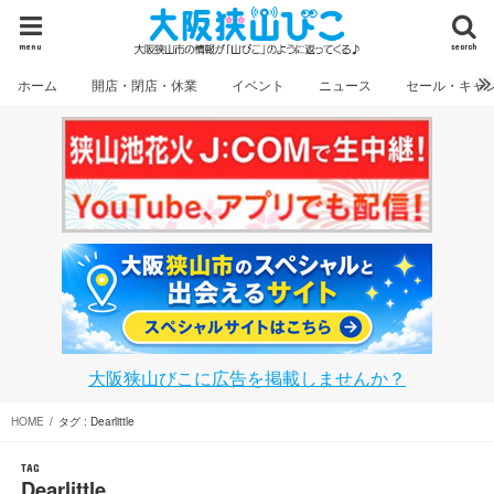
menu
search
ホーム
開店・閉店・休業
イベント
ニュース
セール・キャ
大阪狭山びこに広告を掲載しませんか？
HOME
タグ : Dearlittle
TAG
Dearlittle