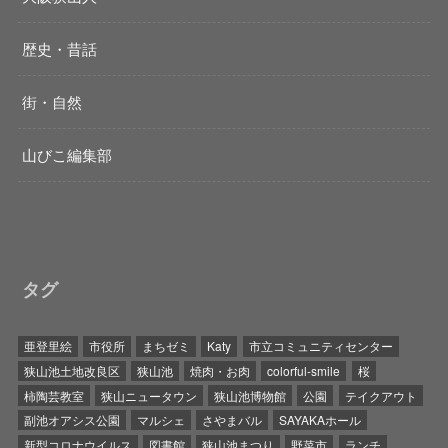
歴史・昔話
街・自然
山びこ編集部
タグ
亜登里絵
市役所
まちゼミ
Katy
市立コミュニティセンター
狭山池土地改良区
狭山池
焼肉・お肉
colorful-smile
桜
柿陶芸教室
狭山ニュータウン
狭山池博物館
公園
テイクアウト
副池オアシス公園
マルシェ
さやまバル
SAYAKAホール
新型コロナウイルス
図書館
狭山池まつり
野菜市
ランチ