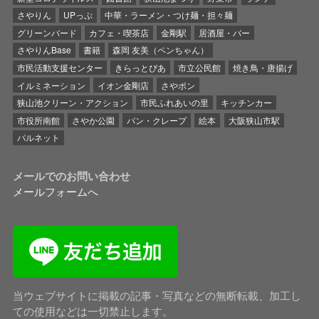
さやりん
UPっぷ
中華・ラーメン・つけ麺・担々麺
グリーンバード
カフェ・喫茶店
金剛駅
居酒屋・バー
さやりんBase
書籍
森岡 友美（ペンちゃん）
市民活動支援センター
きらっとぴあ
市立公民館
焼き鳥・唐揚げ
イルミネーション
イオン金剛店
さやポン
狭山池クリーン・アクション
市民ふれあいの里
キッチンカー
市役所南館
さやか公園
パン・クレープ
絵本
大阪狭山市駅
パルネット
メールでのお問い合わせ
メールフォームへ
当ウェブサイトに掲載の記事・写真などの無断転載、加工し
ての使用などは一切禁止します。