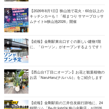
【2026年8月1日】狭山池で花火・60台以上の
キッチンカーも！「桜まつり サマーブロッサ
ムナイトin狭山池2026」開催
【続報】金剛駅東出口すぐの新しい建物1階
に、「ローソン」がオープンするようです！
【西山台1丁目にオープン】お花と観葉植物の
お店「NaruHaru(ナルハル)」をご紹介します
【続報】金剛駅前の三井住友銀行跡地に、24
時間ジム「Be-fit light24 狭山金剛店」が2026