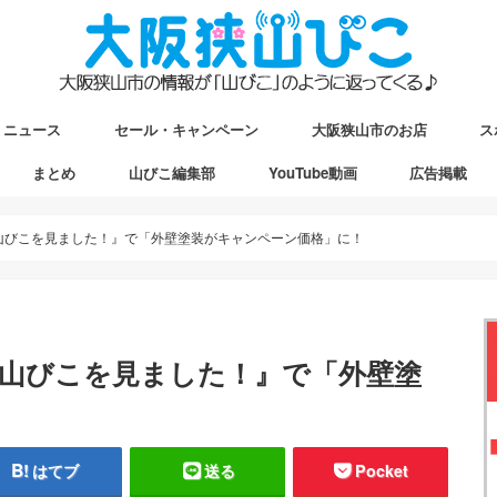
ニュース
セール・キャンペーン
大阪狭山市のお店
ス
まとめ
山びこ編集部
YouTube動画
広告掲載
ップ
駅マップ
ストマップ
狭山びこを見ました！』で「外壁塗装がキャンペーン価格」に！
阪狭山びこを見ました！』で「外壁塗
！
はてブ
送る
Pocket