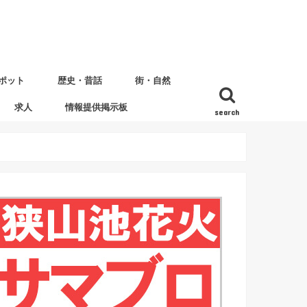
ポット
歴史・昔話
街・自然
求人
情報提供掲示板
search