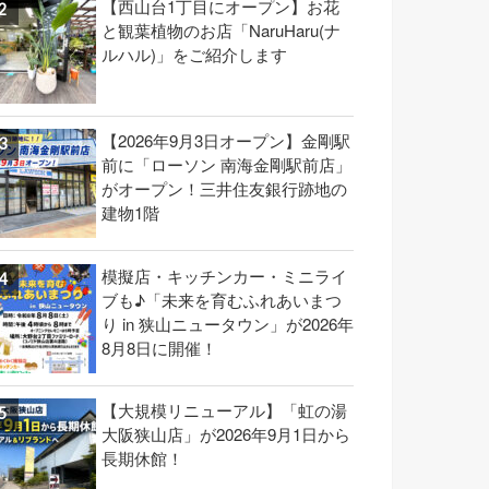
【西山台1丁目にオープン】お花
と観葉植物のお店「NaruHaru(ナ
ルハル)」をご紹介します
【2026年9月3日オープン】金剛駅
前に「ローソン 南海金剛駅前店」
がオープン！三井住友銀行跡地の
建物1階
模擬店・キッチンカー・ミニライ
ブも♪「未来を育むふれあいまつ
り in 狭山ニュータウン」が2026年
8月8日に開催！
【大規模リニューアル】「虹の湯
大阪狭山店」が2026年9月1日から
長期休館！