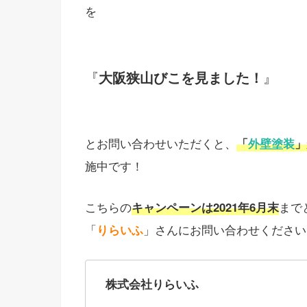
を
『
大阪狭山びこを見ました！
』
とお問い合わせいただくと、
「
外壁塗装
」
施中です！
こちらの
キャンペーンは2021年6月末
まで
「
りらいふ
」さんにお問い合わせくださいね(
株式会社りらいふ