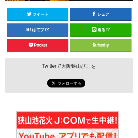
ツイート
シェア
はてブ
送る
Pocket
feedly
Twitterで大阪狭山びこを