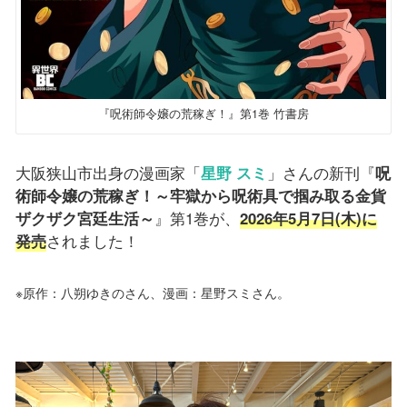
『呪術師令嬢の荒稼ぎ！』第1巻 竹書房
大阪狭山市出身の漫画家「
星野 スミ
」さんの新刊『
呪
術師令嬢の荒稼ぎ！～牢獄から呪術具で掴み取る金貨
ザクザク宮廷生活～
』第1巻が、
2026年5月7日(木)に
発売
されました！
※原作：八朔ゆきのさん、漫画：星野スミさん。