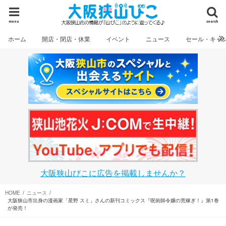
menu
search
ホーム
開店・閉店・休業
イベント
ニュース
セール・キャ
大阪狭山びこに広告を掲載しませんか？
HOME
ニュース
大阪狭山市出身の漫画家「星野 スミ」さんの新刊コミックス『呪術師令嬢の荒稼ぎ！』第1巻
が発売！