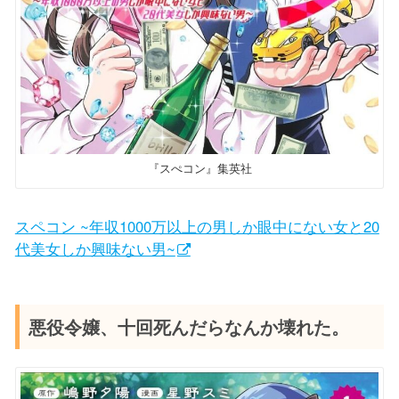
『スぺコン』集英社
スペコン ~年収1000万以上の男しか眼中にない女と20
代美女しか興味ない男~
悪役令嬢、十回死んだらなんか壊れた。