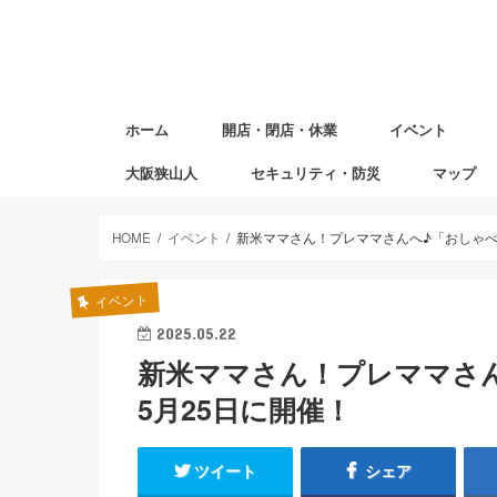
ホーム
開店・閉店・休業
イベント
大阪狭山人
セキュリティ・防災
マップ
避難場所マ
赤ちゃんの
図書返却ポ
HOME
イベント
新米ママさん！プレママさんへ♪「おしゃべりc
イベント
2025.05.22
新米ママさん！プレママさんへ
5月25日に開催！
ツイート
シェア