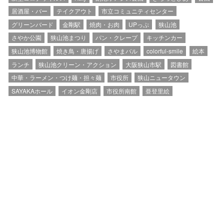
居酒屋・バー
テイクアウト
市立コミュニティセンター
グリーンバード
金剛駅
焼肉・お肉
UPっぷ
狭山池
さやか公園
狭山池まつり
パン・クレープ
キッチンカー
狭山池博物館
焼き鳥・唐揚げ
さやまバル
colorful-smile
絵本
ランチ
狭山池クリーン・アクション
大阪狭山市駅
図書館
中華・ラーメン・つけ麺・担々麺
市役所
狭山ニュータウン
SAYAKAホール
イオン金剛店
市役所南館
亜登里絵