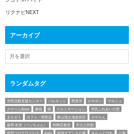
リクナビNEXT
アーカイブ
ランダムタグ
市民活動支援センター
パルネット
野菜市
さやポン
マルシェ
さやりんBase
書籍
桜
イルミネーション
市民ふれあいの里
まちゼミ
カフェ・喫茶店
狭山池土地改良区
さやりん
森岡 友美（ペンちゃん）
柿陶芸教室
市立公民館
新型コロナウイルス
Katy
副池オアシス公園
きらっとぴあ
公園