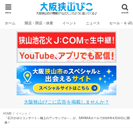
menu
search
ホーム
開店・閉店・休業
イベント
ニュース
セール・キャ
大阪狭山びこに広告を掲載しませんか？
HOME
イベント
「石川さゆりコンサート～極上のアンサンブル～」が、SAYAKAホールで2025年4月20日に開
催！