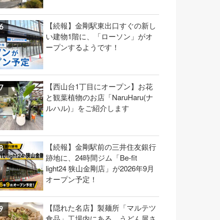
【続報】金剛駅東出口すぐの新し
い建物1階に、「ローソン」がオ
ープンするようです！
【西山台1丁目にオープン】お花
と観葉植物のお店「NaruHaru(ナ
ルハル)」をご紹介します
【続報】金剛駅前の三井住友銀行
跡地に、24時間ジム「Be-fit
light24 狭山金剛店」が2026年9月
オープン予定！
【隠れた名店】製麺所「マルテツ
食品」工場内にある、うどん屋さ