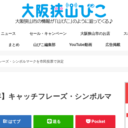
ニュース
セール・キャンペーン
大阪狭山市のお店
ス
まとめ
山びこ編集部
YouTube動画
広告掲載
ップ
駅マップ
ストマップ
フレーズ・シンボルマークを市民投票で決定
年】キャッチフレーズ・シンボルマ
はてブ
送る
Pocket