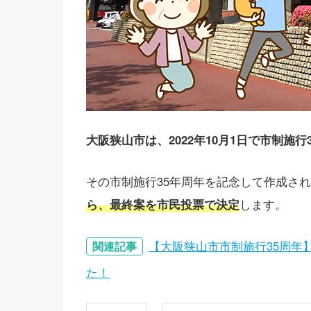
大阪狭山市は、2022年10月1日で市制施
その市制施行35年周年を記念して作成さ
ら、最終案を市民投票で決定
します。
【大阪狭山市市制施行35周年
関連記事
た！