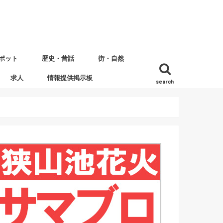
ポット
歴史・昔話
街・自然
求人
情報提供掲示板
search