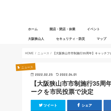
ホーム
開店・閉店・休業
イベント
大阪狭山人
セキュリティ・防災
マップ
避難場所マ
赤ちゃんの
図書返却ポ
HOME
ニュース
【大阪狭山市市制施行35周年】キャッチ
ニュース
2022.02.25
2022.04.01
【大阪狭山市市制施行35周
ークを市民投票で決定
ツイート
シェア