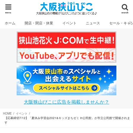
menu
search
ホーム
開店・閉店・休業
イベント
ニュース
セール・キャ
大阪狭山びこに広告を掲載しませんか？
HOME
イベント
【応募締切7/12】「夏休み学習会2021&キッズまちゼミ in公民館」が市立公民館で開催されま
す