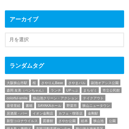
アーカイブ
ランダムタグ
大阪狭山市駅
桜
さやりんBase
さやまバル
副池オアシス公園
森岡 友美（ペンちゃん）
ランチ
UPっぷ
まちゼミ
市立公民館
colorful-smile
狭山池クリーン・アクション
テイクアウト
亜登里絵
書籍
SAYAKAホール
野菜市
狭山ニュータウン
居酒屋・バー
イオン金剛店
カフェ・喫茶店
金剛駅
新型コロナウイルス
図書館
さやか公園
絵本
狭山池
公園
焼き鳥・唐揚げ
市民活動支援センター
狭山池土地改良区