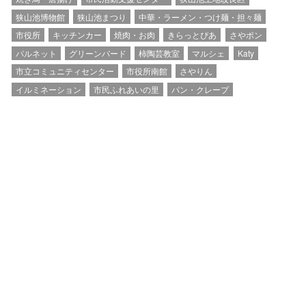
狭山池博物館
狭山池まつり
中華・ラーメン・つけ麺・担々麺
市役所
キッチンカー
焼肉・お肉
きらっとぴあ
さやポン
パルネット
グリーンバード
柿陶芸教室
マルシェ
Katy
市立コミュニティセンター
市役所南館
さやりん
イルミネーション
市民ふれあいの里
パン・クレープ