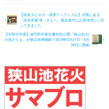
【抹茶タピオカ・抹茶ティラミスも】今熊にある
「待合茶屋 渚」さんへ、散歩途中にお茶休憩しに行
ってきました
【令和元年度】池守田中家文書特別公開「狭山池 幻
の池ざらえ」が狭山池博物館で2019年5月21日～6月
30日に開催