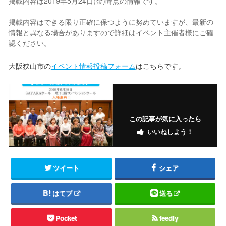
掲載内容は2019年5月24日(金)時点の情報です。
掲載内容はできる限り正確に保つように努めていますが、最新の
情報と異なる場合がありますので詳細はイベント主催者様にご確
認ください。
大阪狭山市の
イベント情報投稿フォーム
はこちらです。
この記事が気に入ったら
いいねしよう！
ツイート
シェア
はてブ
送る
Pocket
feedly