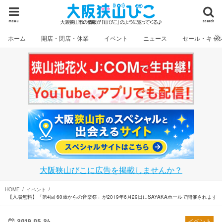
menu
search
ホーム
開店・閉店・休業
イベント
ニュース
セール・キャ
大阪狭山びこに広告を掲載しませんか？
HOME
イベント
【入場無料】「第4回 60歳からの音楽祭」が2019年6月29日にSAYAKAホールで開催されます
2019.05.24
イベント