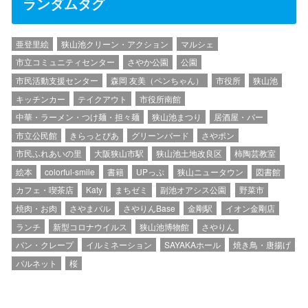
ランダムタグ
亜登里絵
狭山池クリーン・アクション
マルシェ
市立コミュニティセンター
さやか公園
公園
市民活動支援センター
森岡 友美（ペンちゃん）
市役所
狭山池
キッチンカー
テイクアウト
市役所南館
中華・ラーメン・つけ麺・担々麺
狭山池まつり
居酒屋・バー
市立公民館
きらっとぴあ
グリーンバード
さやポン
市民ふれあいの里
大阪狭山市駅
狭山池土地改良区
柿陶芸教室
絵本
colorful-smile
書籍
UPっぷ
狭山ニュータウン
図書館
カフェ・喫茶店
Katy
まちゼミ
副池オアシス公園
野菜市
焼肉・お肉
さやまバル
さやりんBase
金剛駅
イオン金剛店
ランチ
新型コロナウイルス
狭山池博物館
さやりん
パン・クレープ
イルミネーション
SAYAKAホール
焼き鳥・唐揚げ
パルネット
桜