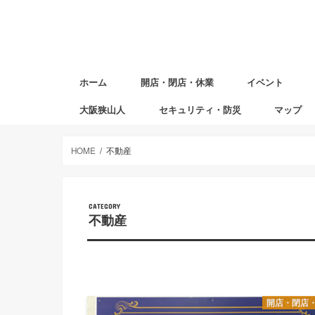
ホーム
開店・閉店・休業
イベント
大阪狭山人
セキュリティ・防災
マップ
避難場所マ
赤ちゃんの
図書返却ポ
HOME
不動産
CATEGORY
不動産
開店・閉店