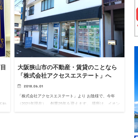
丁目
大阪狭山市の不動産・賃貸のことなら
ー
「株式会社アクセスエステート」へ
2018.06.01
「株式会社アクセスエステート」より お陰様で、今年
（2021年現在）、創業25年を迎えます。 場所は、イオン
不動
金剛店(旧ダイエー金剛店)そよら金剛前にあります。 ※南
介し
海高野線側 不動産の売買、賃貸、管理が主な業務内容で
te」
す。…