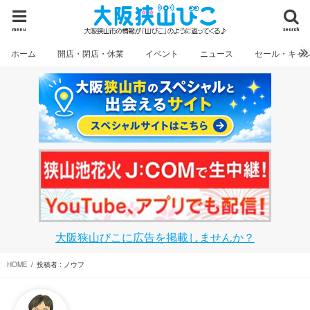
menu
search
ホーム
開店・閉店・休業
イベント
ニュース
セール・キャ
大阪狭山びこに広告を掲載しませんか？
HOME
投稿者 : ノウフ