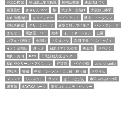
市立公民館
狭山池土地改良区
柿陶芸教室
狭山池まつり
亜登里絵
さやりんBase
桜
焼き鳥・唐揚げ
大阪狭山市駅
狭山池博物館
キッチンカー
テイクアウト
狭山ニュータウン
市役所南館
グリーンバード
新型コロナウイルス
パン・クレープ
まちゼミ
居酒屋・バー
絵本
イルミネーション
公園
カフェ・喫茶店
金剛駅
さやまバル
森岡 友美（ペンちゃん）
イオン金剛店
UPっぷ
副池オアシス公園
狭山池
さやポン
焼肉・お肉
Katy
市民活動支援センター
狭山池クリーン・アクション
野菜市
さやか公園
colorful-smile
市役所
書籍
中華・ラーメン・つけ麺・担々麺
さやりん
マルシェ
パルネット
ランチ
きらっとぴあ
市民ふれあいの里
図書館
SAYAKAホール
市立コミュニティセンター