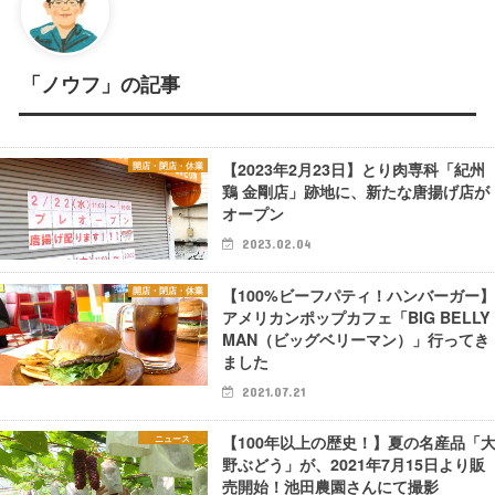
「ノウフ」の記事
【2023年2月23日】とり肉専科「紀州
開店・閉店・休業
鶏 金剛店」跡地に、新たな唐揚げ店が
オープン
2023.02.04
【100%ビーフパティ！ハンバーガー
開店・閉店・休業
アメリカンポップカフェ「BIG BELLY
MAN（ビッグベリーマン）」行ってき
ました
2021.07.21
【100年以上の歴史！】夏の名産品「
ニュース
野ぶどう」が、2021年7月15日より販
売開始！池田農園さんにて撮影