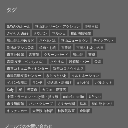
タグ
SAYAKAホール
狭山池クリーン・アクション
亜登里絵
さやりんBase
さやポン
マルシェ
狭山池博物館
狭山池土地改良区
さやまバル
狭山ニュータウン
テイクアウト
副池オアシス公園
焼肉・お肉
市役所
市民ふれあいの里
市立公民館
図書館
グリーンバード
狭山池
書籍
森岡 友美（ペンちゃん）
さやりん
居酒屋・バー
公園
市立コミュニティセンター
新型コロナウイルス
市民活動支援センター
きらっとぴあ
イルミネーション
イオン金剛店
ランチ
焼き鳥・唐揚げ
まちゼミ
パルネット
Katy
桜
野菜市
カフェ・喫茶店
中華・ラーメン・つけ麺・担々麺
colorful-smile
UPっぷ
市役所南館
パン・クレープ
さやか公園
絵本
狭山池まつり
キッチンカー
大阪狭山市駅
柿陶芸教室
金剛駅
メールでのお問い合わせ