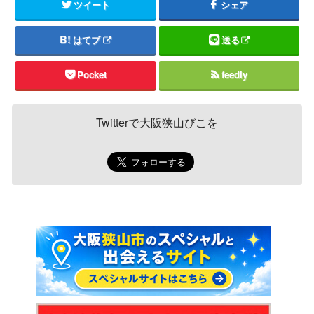
ツイート
シェア
はてブ
送る
Pocket
feedly
Twitterで大阪狭山びこを