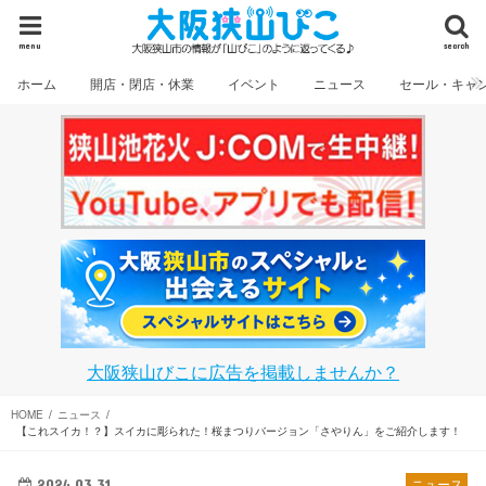
menu
search
ホーム
開店・閉店・休業
イベント
ニュース
セール・キャ
大阪狭山びこに広告を掲載しませんか？
HOME
ニュース
【これスイカ！？】スイカに彫られた！桜まつりバージョン「さやりん」をご紹介します！
2024.03.31
ニュース