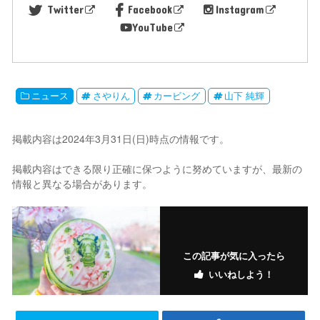
Twitter
Facebook
Instagram
YouTube
ニュース
さやりん
カービング
山下 純輝
掲載内容は2024年3月31日(日)時点の情報です。
掲載内容はできる限り正確に保つように努めていますが、最新の
情報と異なる場合があります。
この記事が気に入ったら
いいねしよう！